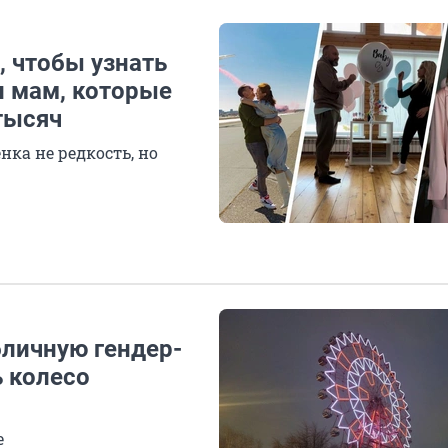
, чтобы узнать
и мам, которые
 тысяч
ка не редкость, но
бличную гендер-
ь колесо
е