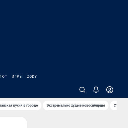
ЛЮТ
ИГРЫ
ZODY
тайская кухня в городе
Экстремально худые новосибирцы
Старт те