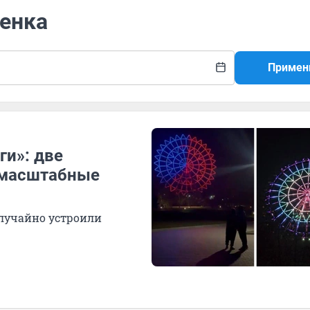
бенка
Примен
ги»: две
 масштабные
лучайно устроили