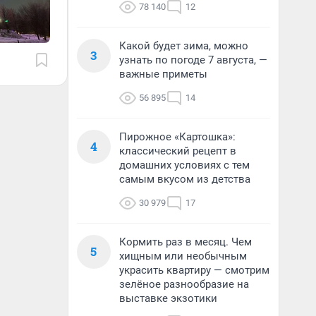
78 140
12
Какой будет зима, можно
3
узнать по погоде 7 августа, —
важные приметы
56 895
14
Пирожное «Картошка»:
4
классический рецепт в
домашних условиях с тем
самым вкусом из детства
30 979
17
Кормить раз в месяц. Чем
5
хищным или необычным
украсить квартиру — смотрим
зелёное разнообразие на
выставке экзотики