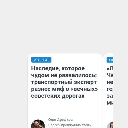
МНЕНИЕ
МНЕНИЕ
Наследие, которое
«Люди 
чудом не развалилось:
Чем пр
транспортный эксперт
непоня
разнес миф о «вечных»
герои 
советских дорогах
застря
мистич
Олег Арефьев
Блогер, предприниматель,
Ли