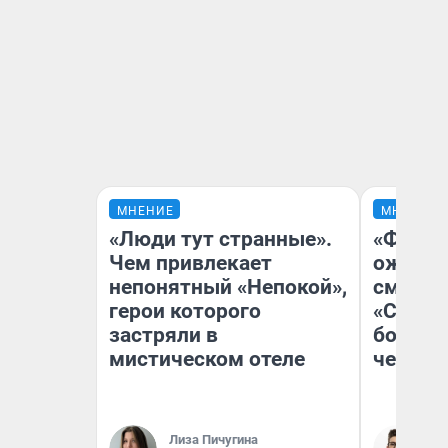
МНЕНИЕ
МНЕНИЕ
«Люди тут странные».
«Финал
Чем привлекает
ожидан
непонятный «Непокой»,
смотре
герои которого
«Стары
застряли в
большо
мистическом отеле
честна
Лиза Пичугина
На