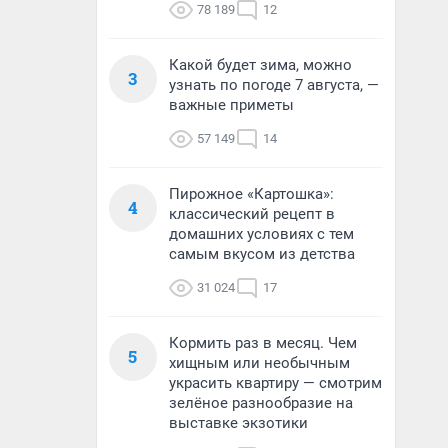
78 189
12
Какой будет зима, можно
3
узнать по погоде 7 августа, —
важные приметы
57 149
14
Пирожное «Картошка»:
4
классический рецепт в
домашних условиях с тем
самым вкусом из детства
31 024
17
Кормить раз в месяц. Чем
5
хищным или необычным
украсить квартиру — смотрим
зелёное разнообразие на
выставке экзотики