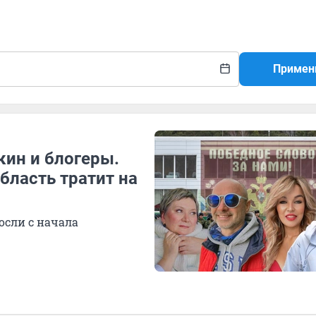
Примен
ин и блогеры.
бласть тратит на
сли с начала