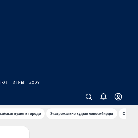
ЛЮТ
ИГРЫ
ZODY
тайская кухня в городе
Экстремально худые новосибирцы
Старт те