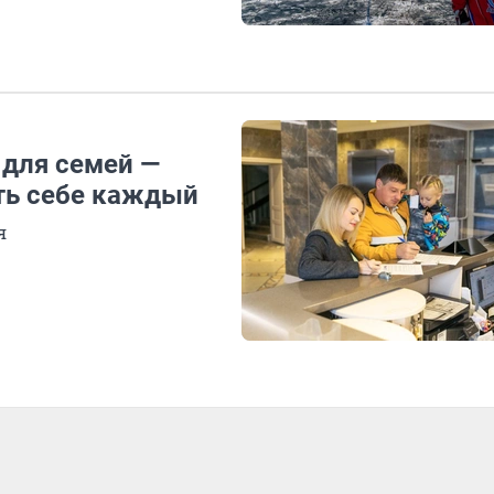
 для семей —
ть себе каждый
я