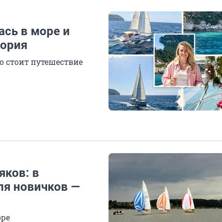
ась в море и
тория
о стоит путешествие
яков: в
ля новичков —
оре