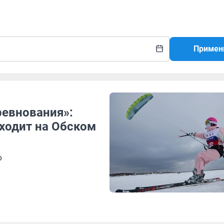
Примен
ревнования»:
оходит на Обском
о