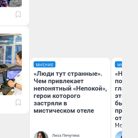
МНЕНИЕ
МНЕНИЕ
«Люди тут странные».
«Никог
Чем привлекает
победи
непонятный «Непокой»,
главны
герои которого
этого г
застряли в
бьет р
мистическом отеле
прокат
отзыв 
Нолана
Лиза Пичугина
Ст