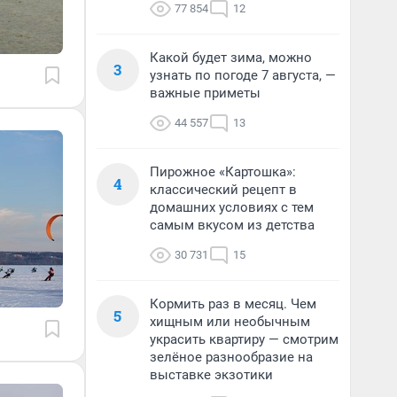
77 854
12
Какой будет зима, можно
3
узнать по погоде 7 августа, —
важные приметы
44 557
13
Пирожное «Картошка»:
4
классический рецепт в
домашних условиях с тем
самым вкусом из детства
30 731
15
Кормить раз в месяц. Чем
5
хищным или необычным
украсить квартиру — смотрим
зелёное разнообразие на
выставке экзотики