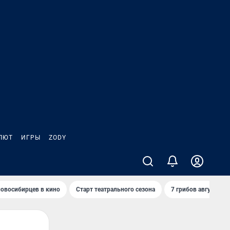
ЛЮТ
ИГРЫ
ZODY
овосибирцев в кино
Старт театрального сезона
7 грибов августа