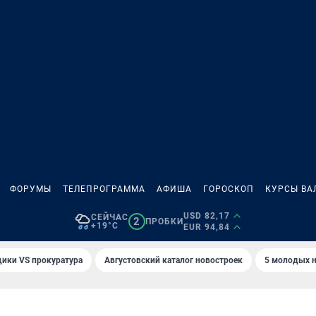
ФОРУМЫ
ТЕЛЕПРОГРАММА
АФИША
ГОРОСКОП
КУРСЫ ВА
USD 82,17
СЕЙЧАС
2
ПРОБКИ
+19°C
EUR 94,84
ики VS прокуратура
Августовский каталог новостроек
5 молодых н