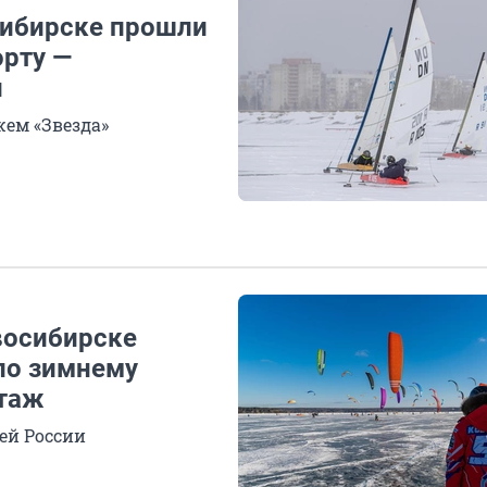
сибирске прошли
орту —
й
жем «Звезда»
восибирске
по зимнему
ртаж
ей России