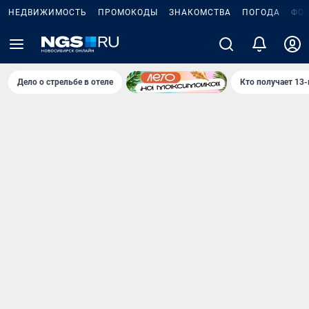
НЕДВИЖИМОСТЬ
ПРОМОКОДЫ
ЗНАКОМСТВА
ПОГОДА
ФО
Дело о стрельбе в отеле
Кто получает 13-