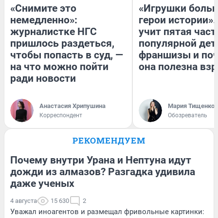
«Снимите это
«Игрушки больш
немедленно»:
герои истории».
журналистке НГС
учит пятая част
пришлось раздеться,
популярной дет
чтобы попасть в суд, —
франшизы и по
на что можно пойти
она полезна вз
ради новости
Анастасия Хрипушина
Мария Тищенко
Корреспондент
Обозреватель
РЕКОМЕНДУЕМ
Почему внутри Урана и Нептуна идут
дожди из алмазов? Разгадка удивила
даже ученых
4 августа
15 630
2
Уважал иноагентов и размещал фривольные картинки: