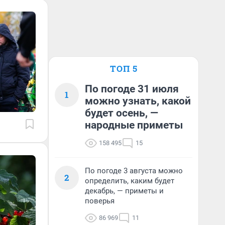
ТОП 5
По погоде 31 июля
1
можно узнать, какой
будет осень, —
народные приметы
158 495
15
По погоде 3 августа можно
2
определить, каким будет
декабрь, — приметы и
поверья
86 969
11