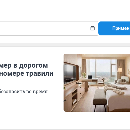
Примен
умер в дорогом
 номере травили
обезопасить во время