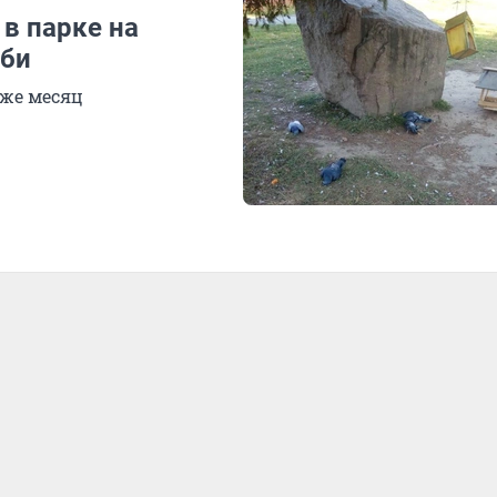
 в парке на
уби
уже месяц