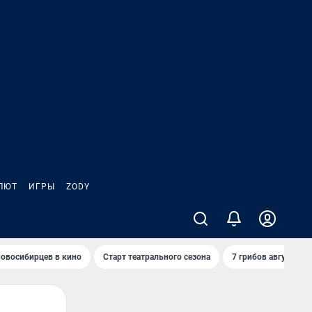
ЛЮТ
ИГРЫ
ZODY
овосибирцев в кино
Старт театрального сезона
7 грибов августа