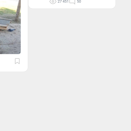
27 451
50