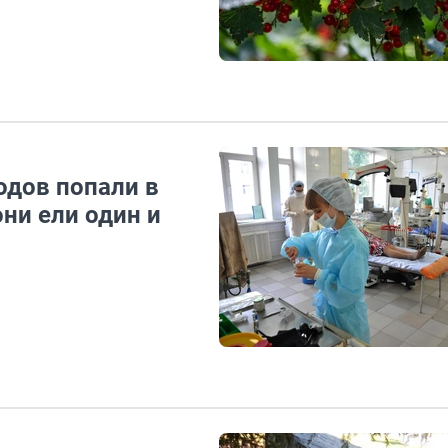
одов попали в
ни ели один и