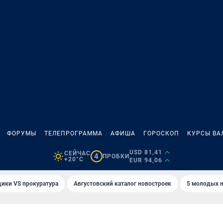
ФОРУМЫ
ТЕЛЕПРОГРАММА
АФИША
ГОРОСКОП
КУРСЫ ВА
USD 81,41
СЕЙЧАС
4
ПРОБКИ
+20°C
EUR 94,06
ики VS прокуратура
Августовский каталог новостроек
5 молодых н