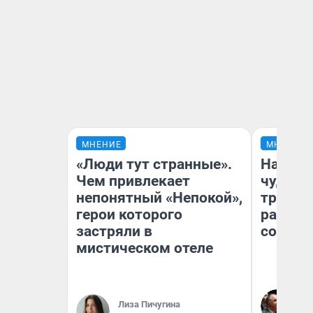
МНЕНИЕ
МНЕНИЕ
«Люди тут странные».
Наслед
Чем привлекает
чудом 
непонятный «Непокой»,
трансп
герои которого
разнес
застряли в
советс
мистическом отеле
Ол
Бл
Лиза Пичугина