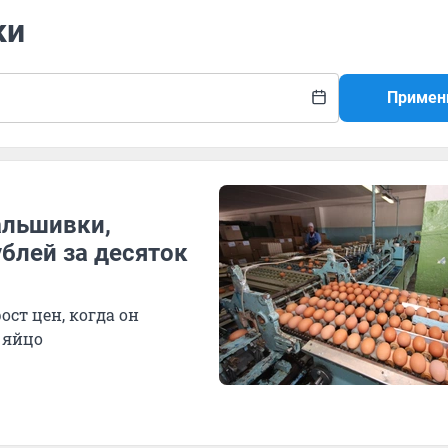
ки
Примен
альшивки,
блей за десяток
ост цен, когда он
 яйцо