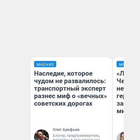
МНЕНИЕ
МНЕНИЕ
Наследие, которое
«Люди 
чудом не развалилось:
Чем пр
транспортный эксперт
непоня
разнес миф о «вечных»
герои 
советских дорогах
застря
мистич
Олег Арефьев
Блогер, предприниматель,
Ли