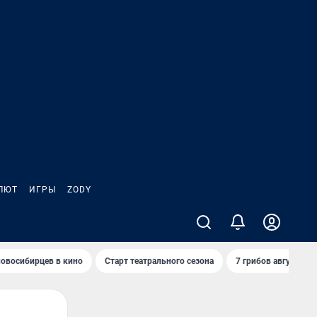
ЛЮТ
ИГРЫ
ZODY
овосибирцев в кино
Старт театрального сезона
7 грибов августа