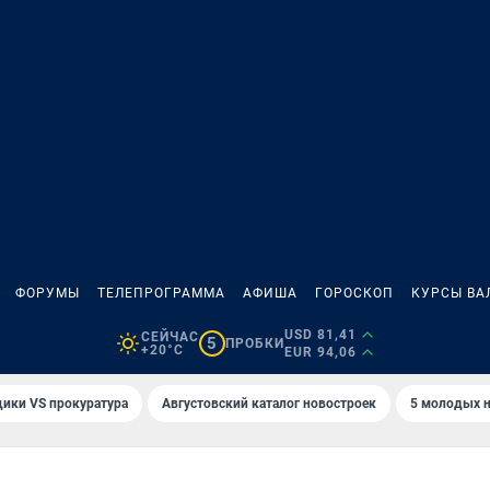
ФОРУМЫ
ТЕЛЕПРОГРАММА
АФИША
ГОРОСКОП
КУРСЫ ВА
USD 81,41
СЕЙЧАС
5
ПРОБКИ
+20°C
EUR 94,06
ики VS прокуратура
Августовский каталог новостроек
5 молодых н