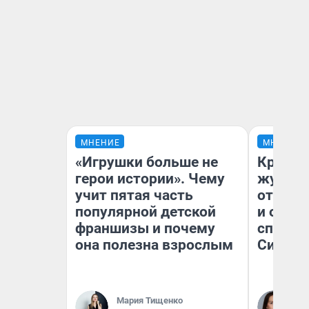
МНЕНИЕ
МНЕНИЕ
«Игрушки больше не
Красно
герои истории». Чему
журнал
учит пятая часть
отпуск
популярной детской
и объя
франшизы и почему
споре 
она полезна взрослым
Сибири
Мария Тищенко
Та