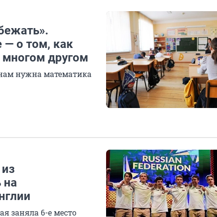
бежать».
 — о том, как
о многом другом
 нам нужна математика
 из
 на
нглии
ая заняла 6-е место