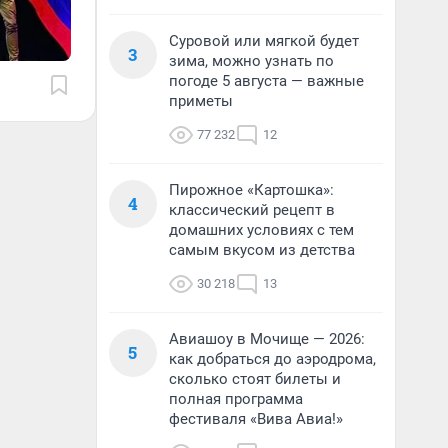
Суровой или мягкой будет
3
зима, можно узнать по
погоде 5 августа — важные
приметы
77 232
12
Пирожное «Картошка»:
4
классический рецепт в
домашних условиях с тем
самым вкусом из детства
30 218
13
Авиашоу в Мочище — 2026:
5
как добраться до аэродрома,
сколько стоят билеты и
полная программа
фестиваля «Вива Авиа!»