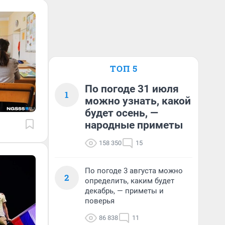
ТОП 5
По погоде 31 июля
1
можно узнать, какой
будет осень, —
народные приметы
158 350
15
По погоде 3 августа можно
2
определить, каким будет
декабрь, — приметы и
поверья
86 838
11