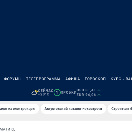
ФОРУМЫ
ТЕЛЕПРОГРАММА
АФИША
ГОРОСКОП
КУРСЫ ВА
USD 81,41
СЕЙЧАС
1
ПРОБКИ
+20°C
EUR 94,06
алог на электрокары
Августовский каталог новостроек
Строитель б
ЕМАТИКЕ