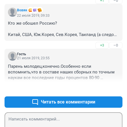
+1
–0
Вовян
22 июля 2019, 09:33
Кто же обошел Россию?

Китай, США, Юж.Корея, Сев.Корея, Таиланд (а следом 
за Россией - Вьетнам и Сингапур). Чтобы снять 
+3
–0
дополнительные вопросы, публикую состав 
американской команды:

Гость
21 июля 2019, 23:55
Daniel Zhu	

Парень молодец,конечно.Особенно если 
Colin Shanmo Tang	

вспомнить,что в составе наших сборных по точным 
Vincent Huang	

наукам все последние годы процентов 80-90 
Brandon Wang	

московские школьники,немного питерские,и совсем 
Luke Robitaille	

+3
–0
уж редко из других городов.Причем это вполне 
Edward Wan

объективно - на отборочных этапах побеждают чаще 
всего именно они,и золотые медали на 
Читать все комментарии
Руководитель: Po-Shen Loh

международных олимпиадах также берут они.
Заместитель руководителя: Yang Liu