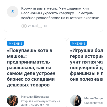
Кормить раз в месяц. Чем хищным или
5
необычным украсить квартиру — смотрим
зелёное разнообразие на выставке экзотики
26 895
13
МНЕНИЕ
МНЕНИЕ
«Покупаешь кота в
«Игрушки боль
мешке»:
герои истории»
предприниматель
учит пятая час
рассказала, как на
популярной де
самом деле устроен
франшизы и п
бизнес со складами
она полезна в
дешевых товаров
Наталья Шорохова
Мария Тищенк
Открыла кофейную точку на
Обозреватель
деньги соцразвития