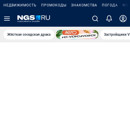
НЕДВИЖИМОСТЬ
ПРОМОКОДЫ
ЗНАКОМСТВА
ПОГОДА
ФО
Жёсткая соседская драка
Застройщики V