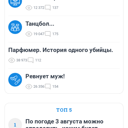
12 372
137
Танцбол...
19 047
175
Парфюмер. История одного убийцы.
38 973
112
Ревнует муж!
26 356
154
ТОП 5
По погоде 3 августа можно
1