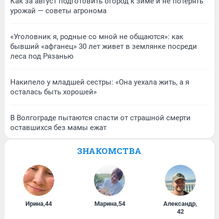
Как за август подготовить огород к зиме и не потерять
урожай — советы агронома
«Уголовник я, родные со мной не общаются»: как
бывший «афганец» 30 лет живет в землянке посреди
леса под Рязанью
Накипело у младшей сестры: «Она уехала жить, а я
осталась быть хорошей»
В Волгограде пытаются спасти от страшной смерти
оставшихся без мамы ежат
ЗНАКОМСТВА
Ирина
,
44
Марина
,
54
Александр
,
42