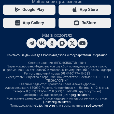
Мобильное приложение
Google Play
App Store
App Gallery
RuStore
Мы в соцсетях
Контактные данные для Роскомнадзора и государственных органов
Сетевое издание «НГС.НОВОСТИ» (18+)
Зарегистрировано Федеральной службой по надзору в сфере связи,
информационных технологий и массовых коммуникаций (Роскомнадзор)
Регистрационный номер ЭЛ № ФС 77— 84683
Учредитель: Общество с ограниченной ответственностью "ИНТЕРНЕТ
ТЕХНОЛОГИИ"
Главный редактор: Громкова Елена Александровна
Адрес редакции: 630099, Россия, Новосибирск, ул. Ленина, д. 12, 6 этаж,
телефон 8 (383) 212-52-52, 8 (923) 157-00-00 (круглосуточно)
Электронный адрес редакции:
ngs@shkulev.ru
Контактные данные для Роскомнадзора и государственных органов:
juristnsk@shkulev.ru
Техподдержка:
help@shkulev.ru
или воспользуйтесь
веб-формой