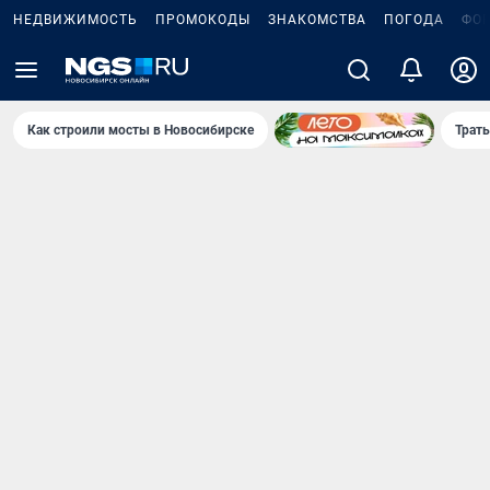
НЕДВИЖИМОСТЬ
ПРОМОКОДЫ
ЗНАКОМСТВА
ПОГОДА
ФО
Как строили мосты в Новосибирске
Траты