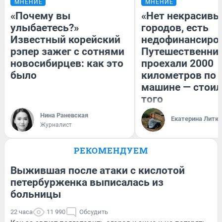
МНЕНИЕ
МНЕНИЕ
«Почему вы
«Нет некрасивы
улыбаетесь?»
городов, есть
Известный корейский
недофинансиро
рэпер зажег с сотнями
Путешественни
новосибирцев: как это
проехали 2000
было
километров по 
машине — стоил
того
Нина Раневская
Екатерина Литк
Журналист
РЕКОМЕНДУЕМ
Выжившая после атаки с кислотой
петербурженка выписалась из
больницы
22 часа
11 990
Обсудить