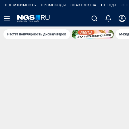
НЕДВИЖИМОСТЬ
ПРОМОКОДЫ
ЗНАКОМСТВА
ПОГОДА
ФО
Растет популярность дискаунтеров
Межд