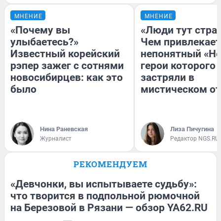
МНЕНИЕ
МНЕНИЕ
«Почему вы
«Люди тут стра
улыбаетесь?»
Чем привлекает
Известный корейский
непонятный «Не
рэпер зажег с сотнями
герои которого
новосибирцев: как это
застряли в
было
мистическом от
Нина Раневская
Лиза Пичугина
Журналист
Редактор NGS.RU
РЕКОМЕНДУЕМ
«Девчонки, вы испытываете судьбу»:
что творится в подпольной рюмочной
на Березовой в Рязани — обзор YA62.RU