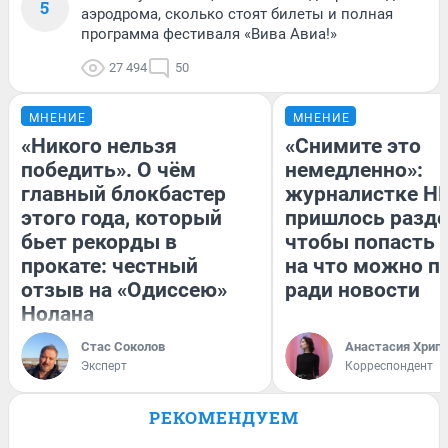
5
аэродрома, сколько стоят билеты и полная
программа фестиваля «Вива Авиа!»
27 494
50
МНЕНИЕ
МНЕНИЕ
«Никого нельзя
«Снимите это
победить». О чём
немедленно»:
главный блокбастер
журналистке Н
этого года, который
пришлось разде
бьет рекорды в
чтобы попасть в
прокате: честный
на что можно п
отзыв на «Одиссею»
ради новости
Нолана
Стас Соколов
Анастасия Хрип
Эксперт
Корреспондент
РЕКОМЕНДУЕМ