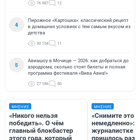
76 987
12
Пирожное «Картошка»: классический рецепт
4
в домашних условиях с тем самым вкусом из
детства
30 154
11
Авиашоу в Мочище — 2026: как добраться до
5
аэродрома, сколько стоят билеты и полная
программа фестиваля «Вива Авиа!»
27 186
50
МНЕНИЕ
МНЕНИЕ
«Никого нельзя
«Снимите это
победить». О чём
немедленно»:
главный блокбастер
журналистке Н
этого года, который
пришлось разд