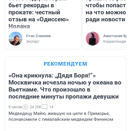
бьет рекорды в
чтобы попасть 
прокате: честный
на что можно 
отзыв на «Одиссею»
ради новости
Нолана
Стас Соколов
Анастасия Хри
Эксперт
Корреспондент
РЕКОМЕНДУЕМ
«Она крикнула: „Дядя Боря!“»
Москвичка исчезла ночью у океана во
Вьетнаме. Что произошло в
последние минуты пропажи девушки
8 часов
24 258
14
Медведицу Майю, жившую на цепи в Приморье,
познакомили с гималайским медведем Фиником