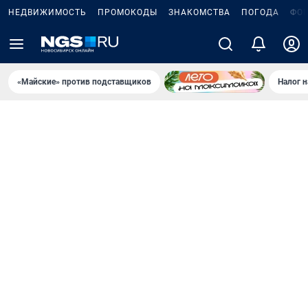
НЕДВИЖИМОСТЬ
ПРОМОКОДЫ
ЗНАКОМСТВА
ПОГОДА
ФО
«Майские» против подставщиков
Налог 