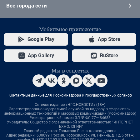
Все города сети
Мобильное приложение
Google Play
App Store
App Gallery
RuStore
Мы в соцсетях
Контактные данные для Роскомнадзора и государственных органов
Сетевое издание «НГС.НОВОСТИ» (18+)
Зарегистрировано Федеральной службой по надзору в сфере связи,
информационных технологий и массовых коммуникаций (Роскомнадзор)
Регистрационный номер ЭЛ № ФС 77— 84683
Учредитель: Общество с ограниченной ответственностью "ИНТЕРНЕТ
ТЕХНОЛОГИИ"
Главный редактор: Громкова Елена Александровна
Адрес редакции: 630099, Россия, Новосибирск, ул. Ленина, д. 12, 6 этаж,
телефон 8 (383) 212-52-52, 8 (923) 157-00-00 (круглосуточно)