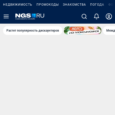
НЕДВИЖИМОСТЬ
ПРОМОКОДЫ
ЗНАКОМСТВА
ПОГОДА
ФО
Растет популярность дискаунтеров
Межд