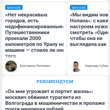
МНЕНИЕ
МНЕНИЕ
«Нет некрасивых
«Мы видим нов
городов, есть
Нолана»: с каки
недофинансированные».
настроем нужн
Путешественники
смотреть «Одис
проехали 2000
чтобы она не
километров по Уралу на
выглядела как 
машине — стоило ли оно
того
Екатерина Литкевич
Надежда Губарь
РЕКОМЕНДУЕМ
«Он мне угрожает и портит жизнь»:
москвич обвинил турагента из
Волгограда в мошенничестве и пропаже
почти миллиона рублей