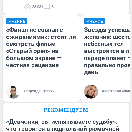
28 631
8
МНЕНИЕ
МНЕНИЕ
«Финал не совпал с
Звезды услыша
ожиданиями»: стоит ли
желания: шесть
смотреть фильм
небесных тел
«Старый орел» на
выстроятся в л
большом экране —
параде планет —
честная рецензия
правильно пров
день
Надежда Губарь
Анастасия Фили
РЕКОМЕНДУЕМ
«Девчонки, вы испытываете судьбу»:
что творится в подпольной рюмочной