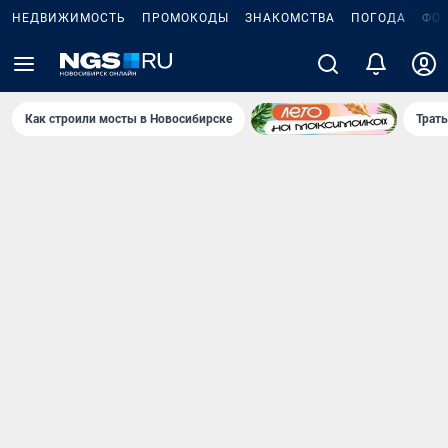
НЕДВИЖИМОСТЬ
ПРОМОКОДЫ
ЗНАКОМСТВА
ПОГОДА
ФО
Как строили мосты в Новосибирске
Траты