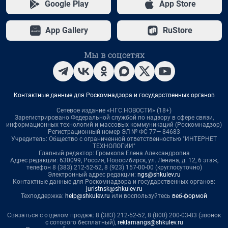
Google Play
App Store
App Gallery
RuStore
Мы в соцсетях
Контактные данные для Роскомнадзора и государственных органов
Сетевое издание «НГС.НОВОСТИ» (18+)
Зарегистрировано Федеральной службой по надзору в сфере связи,
информационных технологий и массовых коммуникаций (Роскомнадзор)
Регистрационный номер ЭЛ № ФС 77— 84683
Учредитель: Общество с ограниченной ответственностью "ИНТЕРНЕТ
ТЕХНОЛОГИИ"
Главный редактор: Громкова Елена Александровна
Адрес редакции: 630099, Россия, Новосибирск, ул. Ленина, д. 12, 6 этаж,
телефон 8 (383) 212-52-52, 8 (923) 157-00-00 (круглосуточно)
Электронный адрес редакции:
ngs@shkulev.ru
Контактные данные для Роскомнадзора и государственных органов:
juristnsk@shkulev.ru
Техподдержка:
help@shkulev.ru
или воспользуйтесь
веб-формой
Связаться с отделом продаж: 8 (383) 212-52-52, 8 (800) 200-03-83 (звонок
с сотового бесплатный),
reklamangs@shkulev.ru