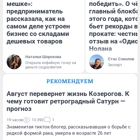
мешке»:
победить». О ч
предприниматель
главный блокба
рассказала, как на
этого года, кот
самом деле устроен
бьет рекорды в
бизнес со складами
прокате: честн
дешевых товаров
отзыв на «Одис
Нолана
Наталья Шорохова
Стас Соколов
Открыла кофейную точку на
Эксперт
деньги соцразвития
РЕКОМЕНДУЕМ
Август перевернет жизнь Козерогов. К
чему готовит ретроградный Сатурн —
прогноз
19 часов
13 390
1
Знаменитая тикток-блогер, рассказывавшая о борьбе с
редкой формой рака, умерла в возрасте 26 лет