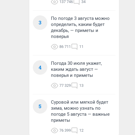
137 746
34
По погоде 3 августа можно
3
определить, каким будет
декабрь, — приметы и
поверья
86 711
11
Погода 30 июля укажет,
4
каким ждать август —
поверья и приметы
77 329
13
Суровой или мягкой будет
5
зима, можно узнать по
погоде 5 августа — важные
приметы
76 399
12