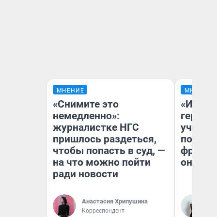
МНЕНИЕ
МНЕНИЕ
«Снимите это
«Игруш
немедленно»:
герои 
журналистке НГС
учит пя
пришлось раздеться,
популя
чтобы попасть в суд, —
франши
на что можно пойти
она по
ради новости
Анастасия Хрипушина
Ма
Корреспондент
Об