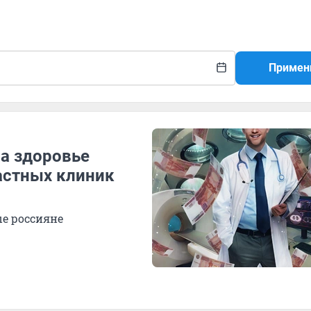
Примен
а здоровье
астных клиник
ые россияне