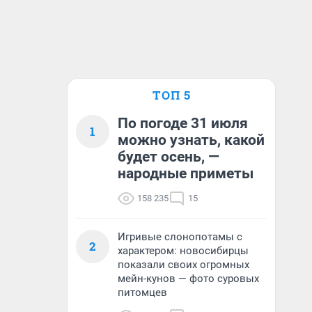
ТОП 5
По погоде 31 июля
1
можно узнать, какой
будет осень, —
народные приметы
158 235
15
Игривые слонопотамы с
2
характером: новосибирцы
показали своих огромных
мейн-кунов — фото суровых
питомцев