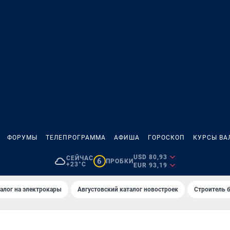
ФОРУМЫ
ТЕЛЕПРОГРАММА
АФИША
ГОРОСКОП
КУРСЫ ВА
USD 80,93
СЕЙЧАС
6
ПРОБКИ
+23°C
EUR 93,19
алог на электрокары
Августовский каталог новостроек
Строитель б