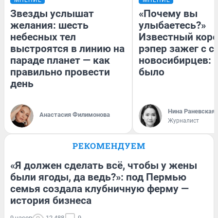
Звезды услышат
«Почему вы
желания: шесть
улыбаетесь?»
небесных тел
Известный кор
выстроятся в линию на
рэпер зажег с 
параде планет — как
новосибирцев: к
правильно провести
было
день
Нина Раневская
Анастасия Филимонова
Журналист
РЕКОМЕНДУЕМ
«Я должен сделать всё, чтобы у жены
были ягоды, да ведь?»: под Пермью
семья создала клубничную ферму —
история бизнеса
9 часов
12 488
9