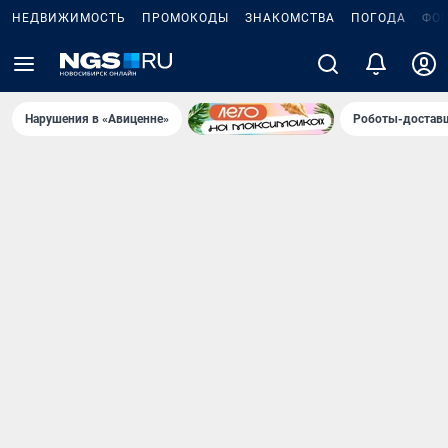
НЕДВИЖИМОСТЬ
ПРОМОКОДЫ
ЗНАКОМСТВА
ПОГОДА
ФО
Нарушения в «Авиценне»
Роботы-доставщ