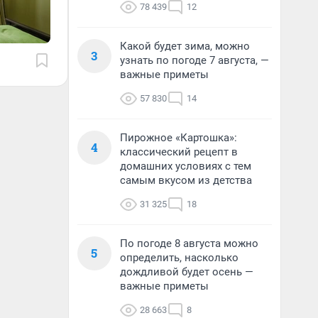
78 439
12
Какой будет зима, можно
3
узнать по погоде 7 августа, —
важные приметы
57 830
14
Пирожное «Картошка»:
4
классический рецепт в
домашних условиях с тем
самым вкусом из детства
31 325
18
По погоде 8 августа можно
5
определить, насколько
дождливой будет осень —
важные приметы
28 663
8