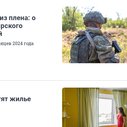
из плена: о
ирского
й
яцев 2024 года
ят жилье