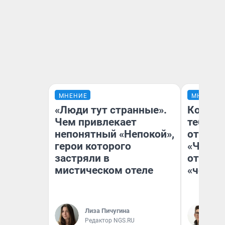
МНЕНИЕ
МНЕНИЕ
«Люди тут странные».
Колобо
Чем привлекает
тебя бо
непонятный «Непокой»,
отложи
герои которого
«Челов
застряли в
отзыв 
мистическом отеле
«челов
Лиза Пичугина
На
Редактор NGS.RU