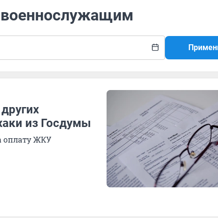
ы военнослужащим
Примен
 других
хаки из Госдумы
а оплату ЖКУ