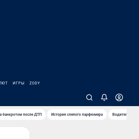
ЛЮТ
ИГРЫ
ZODY
а банкротом после ДТП
История слепого парфюмера
Водители пер