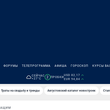
ФОРУМЫ
ТЕЛЕПРОГРАММА
АФИША
ГОРОСКОП
КУРСЫ ВА
USD 82,17
СЕЙЧАС
2
ПРОБКИ
+27°C
EUR 94,84
Траты на свадьбу и тренды
Августовский каталог новостроек
Стал
ЖАЩИМ