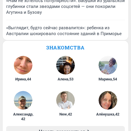
«Нам не хотелось популярности». Бабушки из уральской
глубинки стали звездами соцсетей — они покорили
Агутина и Бузову
«Выглядит, будто сейчас развалится»: ребенка из
Австралии шокировало состояние зданий в Приморье
ЗНАКОМСТВА
Ирина
,
44
Алена
,
53
Марина
,
54
Александр
,
New
,
42
Алёнушка
,
42
42