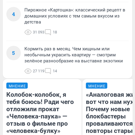
Пирожное «Картошка»: классический рецепт в
4
домашних условиях с тем самым вкусом из
детства
31 093
18
Кормить раз в месяц. Чем хищным или
5
необычным украсить квартиру — смотрим
зелёное разнообразие на выставке экзотики
27 119
14
МНЕНИЕ
МНЕНИЕ
Колобок-колобок, я
«Аналоговая жи
тебя боюсь! Ради чего
вот что нам нуж
отложили прокат
Почему новые
«Человека-паука» —
блокбастеры
отзыв о фильме про
проваливаются,
«человека-булку»
повторы стары