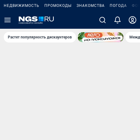
НЕДВИЖИМОСТЬ
ПРОМОКОДЫ
ЗНАКОМСТВА
ПОГОДА
ФО
Растет популярность дискаунтеров
Межд