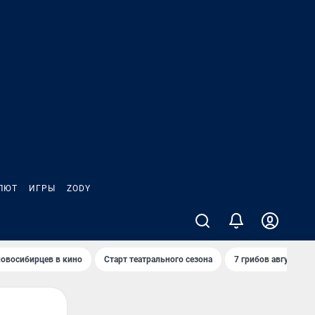
ЛЮТ
ИГРЫ
ZODY
овосибирцев в кино
Старт театрального сезона
7 грибов августа