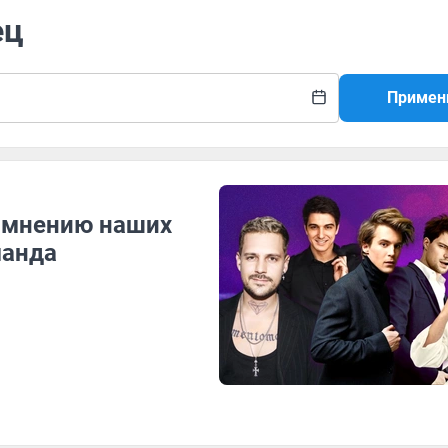
ец
Примен
 мнению наших
манда