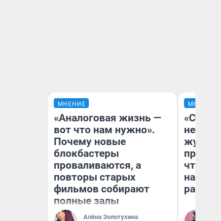
МНЕНИЕ
МНЕНИЕ
«Аналоговая жизнь —
«Сними
вот что нам нужно».
немедл
Почему новые
журнал
блокбастеры
пришло
проваливаются, а
чтобы п
повторы старых
на что
фильмов собирают
ради н
полные залы
Алёна Золотухина
Ан