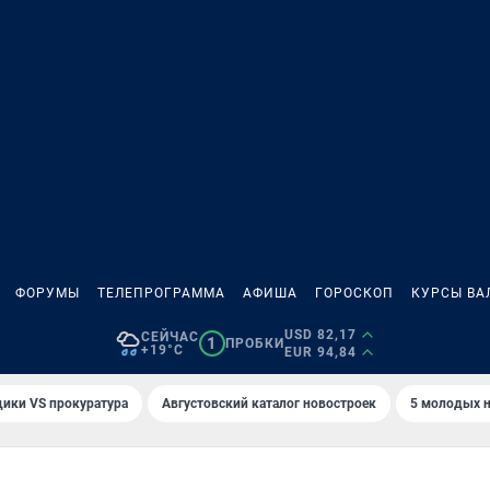
ФОРУМЫ
ТЕЛЕПРОГРАММА
АФИША
ГОРОСКОП
КУРСЫ ВА
USD 82,17
СЕЙЧАС
1
ПРОБКИ
+19°C
EUR 94,84
ики VS прокуратура
Августовский каталог новостроек
5 молодых н