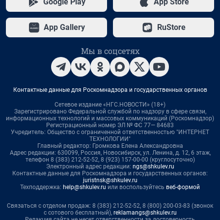
Google Play
App Store
App Gallery
RuStore
Мы в соцсетях
Контактные данные для Роскомнадзора и государственных органов
Сетевое издание «НГС.НОВОСТИ» (18+)
Зарегистрировано Федеральной службой по надзору в сфере связи,
информационных технологий и массовых коммуникаций (Роскомнадзор)
Регистрационный номер ЭЛ № ФС 77— 84683
Учредитель: Общество с ограниченной ответственностью "ИНТЕРНЕТ
ТЕХНОЛОГИИ"
Главный редактор: Громкова Елена Александровна
Адрес редакции: 630099, Россия, Новосибирск, ул. Ленина, д. 12, 6 этаж,
телефон 8 (383) 212-52-52, 8 (923) 157-00-00 (круглосуточно)
Электронный адрес редакции:
ngs@shkulev.ru
Контактные данные для Роскомнадзора и государственных органов:
juristnsk@shkulev.ru
Техподдержка:
help@shkulev.ru
или воспользуйтесь
веб-формой
Связаться с отделом продаж: 8 (383) 212-52-52, 8 (800) 200-03-83 (звонок
с сотового бесплатный),
reklamangs@shkulev.ru
Редакция сайта не несет ответственности за достоверность