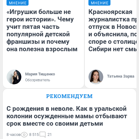
МНЕНИЕ
МНЕНИЕ
«Игрушки больше не
Красноярская
герои истории». Чему
журналистка пр
учит пятая часть
отпуск в Новос
популярной детской
и объяснила, по
франшизы и почему
споре о столице
она полезна взрослым
Сибири нет смы
Мария Тищенко
Татьяна Зарва
Обозреватель
РЕКОМЕНДУЕМ
С рождения в неволе. Как в уральской
колонии осужденные мамы отбывают
срок вместе со своими детьми
8 часов
8 515
21