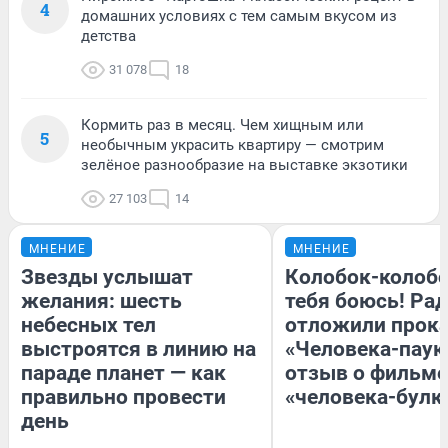
4
домашних условиях с тем самым вкусом из
детства
31 078
18
Кормить раз в месяц. Чем хищным или
5
необычным украсить квартиру — смотрим
зелёное разнообразие на выставке экзотики
27 103
14
МНЕНИЕ
МНЕНИЕ
Звезды услышат
Колобок-колобо
желания: шесть
тебя боюсь! Рад
небесных тел
отложили прок
выстроятся в линию на
«Человека-паук
параде планет — как
отзыв о фильме
правильно провести
«человека-булк
день