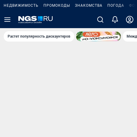
НЕДВИЖИМОСТЬ
ПРОМОКОДЫ
ЗНАКОМСТВА
ПОГОДА
ФО
Растет популярность дискаунтеров
Межд