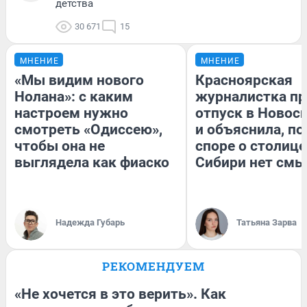
детства
30 671
15
МНЕНИЕ
МНЕНИЕ
«Мы видим нового
Красноярская
Нолана»: с каким
журналистка пр
настроем нужно
отпуск в Новос
смотреть «Одиссею»,
и объяснила, по
чтобы она не
споре о столице
выглядела как фиаско
Сибири нет смы
Надежда Губарь
Татьяна Зарва
РЕКОМЕНДУЕМ
«Не хочется в это верить». Как