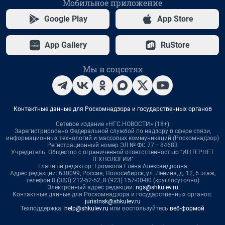
Мобильное приложение
Google Play
App Store
App Gallery
RuStore
Мы в соцсетях
Контактные данные для Роскомнадзора и государственных органов
Сетевое издание «НГС.НОВОСТИ» (18+)
Зарегистрировано Федеральной службой по надзору в сфере связи,
информационных технологий и массовых коммуникаций (Роскомнадзор)
Регистрационный номер ЭЛ № ФС 77— 84683
Учредитель: Общество с ограниченной ответственностью "ИНТЕРНЕТ
ТЕХНОЛОГИИ"
Главный редактор: Громкова Елена Александровна
Адрес редакции: 630099, Россия, Новосибирск, ул. Ленина, д. 12, 6 этаж,
телефон 8 (383) 212-52-52, 8 (923) 157-00-00 (круглосуточно)
Электронный адрес редакции:
ngs@shkulev.ru
Контактные данные для Роскомнадзора и государственных органов:
juristnsk@shkulev.ru
Техподдержка:
help@shkulev.ru
или воспользуйтесь
веб-формой