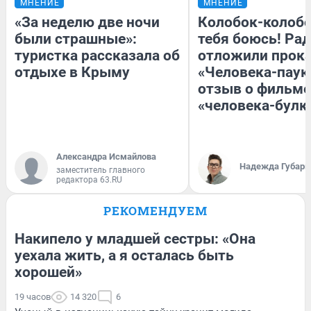
МНЕНИЕ
МНЕНИЕ
«За неделю две ночи
Колобок-колобо
были страшные»:
тебя боюсь! Рад
туристка рассказала об
отложили прок
отдыхе в Крыму
«Человека-паук
отзыв о фильме
«человека-булк
Александра Исмайлова
Надежда Губарь
заместитель главного
редактора 63.RU
РЕКОМЕНДУЕМ
Накипело у младшей сестры: «Она
уехала жить, а я осталась быть
хорошей»
19 часов
14 320
6