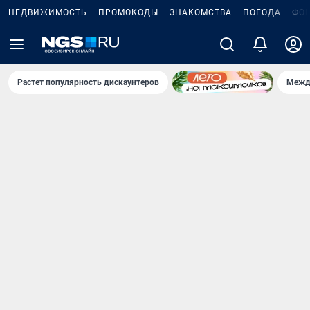
НЕДВИЖИМОСТЬ
ПРОМОКОДЫ
ЗНАКОМСТВА
ПОГОДА
ФО
Растет популярность дискаунтеров
Межд