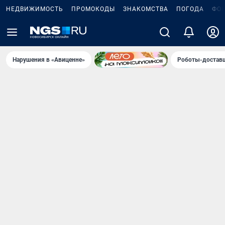
НЕДВИЖИМОСТЬ
ПРОМОКОДЫ
ЗНАКОМСТВА
ПОГОДА
ФО
Нарушения в «Авиценне»
Роботы-доставщ