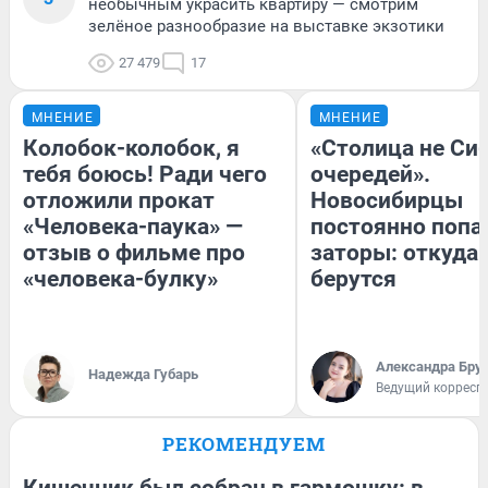
необычным украсить квартиру — смотрим
зелёное разнообразие на выставке экзотики
27 479
17
МНЕНИЕ
МНЕНИЕ
Колобок-колобок, я
«Столица не Сиб
тебя боюсь! Ради чего
очередей».
отложили прокат
Новосибирцы
«Человека-паука» —
постоянно попа
отзыв о фильме про
заторы: откуда 
«человека-булку»
берутся
Александра Бру
Надежда Губарь
Ведущий корресп
РЕКОМЕНДУЕМ
Кишечник был собран в гармошку: в