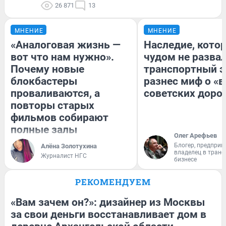
26 871
13
МНЕНИЕ
МНЕНИЕ
«Аналоговая жизнь —
Наследие, кото
вот что нам нужно».
чудом не разва
Почему новые
транспортный э
блокбастеры
разнес миф о «
проваливаются, а
советских доро
повторы старых
фильмов собирают
полные залы
Олег Арефьев
Блогер, предприн
Алёна Золотухина
владелец в тран
Журналист НГС
бизнесе
РЕКОМЕНДУЕМ
«Вам зачем он?»: дизайнер из Москвы
за свои деньги восстанавливает дом в