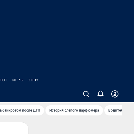
ЛЮТ
ИГРЫ
ZODY
а банкротом после ДТП
История слепого парфюмера
Водители пер