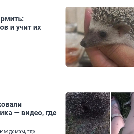
ормить:
в и учит их
ковали
ка — видео, где
ым домам, где