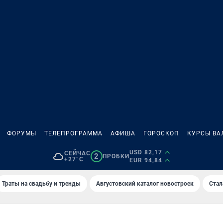
ФОРУМЫ
ТЕЛЕПРОГРАММА
АФИША
ГОРОСКОП
КУРСЫ ВА
USD 82,17
СЕЙЧАС
2
ПРОБКИ
+27°C
EUR 94,84
Траты на свадьбу и тренды
Августовский каталог новостроек
Стал