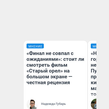
МНЕНИЕ
МНЕНИЕ
«Финал не совпал с
«Нет н
ожиданиями»: стоит ли
городов
смотреть фильм
недофи
«Старый орел» на
Путеше
большом экране —
проеха
честная рецензия
киломе
машине
того
Надежда Губарь
Ек