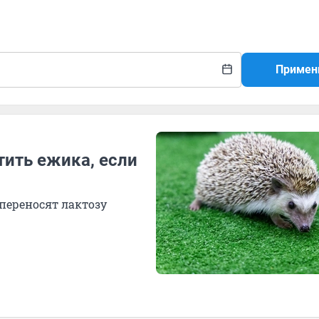
Примен
тить ежика, если
переносят лактозу