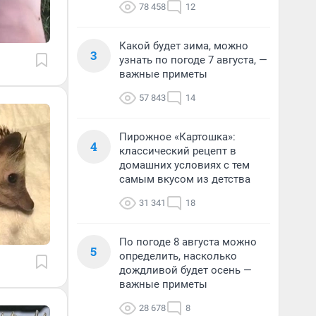
78 458
12
Какой будет зима, можно
3
узнать по погоде 7 августа, —
важные приметы
57 843
14
Пирожное «Картошка»:
4
классический рецепт в
домашних условиях с тем
самым вкусом из детства
31 341
18
По погоде 8 августа можно
5
определить, насколько
дождливой будет осень —
важные приметы
28 678
8