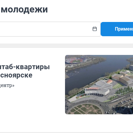
ц молодежи
Примен
штаб-квартиры
асноярске
центр»