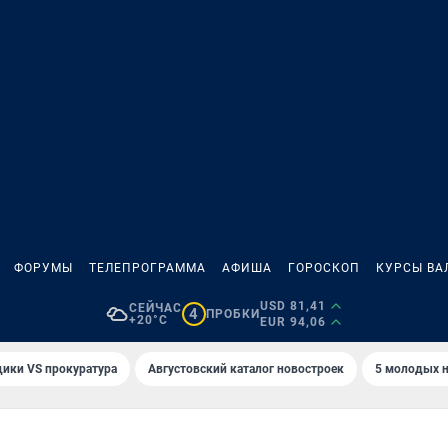
ФОРУМЫ
ТЕЛЕПРОГРАММА
АФИША
ГОРОСКОП
КУРСЫ ВА
USD 81,41
СЕЙЧАС
4
ПРОБКИ
+20°C
EUR 94,06
ики VS прокуратура
Августовский каталог новостроек
5 молодых н