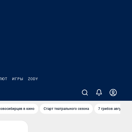
ЛЮТ
ИГРЫ
ZODY
овосибирцев в кино
Старт театрального сезона
7 грибов августа