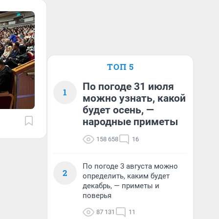
ТОП 5
По погоде 31 июля
1
можно узнать, какой
будет осень, —
народные приметы
158 658
16
По погоде 3 августа можно
2
определить, каким будет
декабрь, — приметы и
поверья
87 131
11