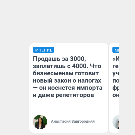
МНЕНИЕ
МНЕНИЕ
Продашь за 3000,
«Игруш
заплатишь с 4000. Что
герои 
бизнесменам готовит
учит пя
новый закон о налогах
популя
— он коснется импорта
франши
и даже репетиторов
она по
Ма
Анастасия Завгородняя
Об