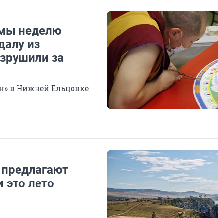
амы неделю
далу из
азрушили за
н» в Нижней Ельцовке
 предлагают
 это лето