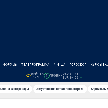
ФОРУМЫ
ТЕЛЕПРОГРАММА
АФИША
ГОРОСКОП
КУРСЫ ВА
USD 81,41
СЕЙЧАС
1
ПРОБКИ
+17°C
EUR 94,06
алог на электрокары
Августовский каталог новостроек
Строитель б