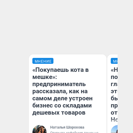
МНЕНИЕ
МНЕНИЕ
«Покупаешь кота в
«Никог
мешке»:
победи
предприниматель
главны
рассказала, как на
этого г
самом деле устроен
бьет р
бизнес со складами
прокат
дешевых товаров
отзыв 
Нолана
Наталья Шорохова
Ст