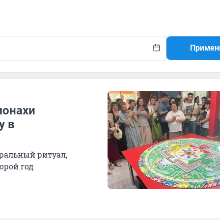
Примен
монахи
у в
кральный ритуал,
орой год