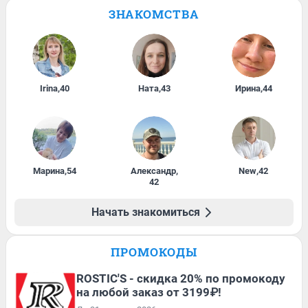
ЗНАКОМСТВА
Irina
,
40
Ната
,
43
Ирина
,
44
Марина
,
54
Александр
,
New
,
42
42
Начать знакомиться
ПРОМОКОДЫ
ROSTIC'S - скидка 20% по промокоду
на любой заказ от 3199₽!