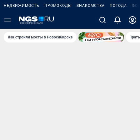
НЕДВИЖИМОСТЬ
ПРОМОКОДЫ
ЗНАКОМСТВА
ПОГОДА
ФО
Как строили мосты в Новосибирске
Траты