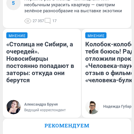
5
необычным украсить квартиру — смотрим
зелёное разнообразие на выставке экзотики
27 357
17
МНЕНИЕ
МНЕНИЕ
«Столица не Сибири, а
Колобок-колобо
очередей».
тебя боюсь! Рад
Новосибирцы
отложили прок
постоянно попадают в
«Человека-паук
заторы: откуда они
отзыв о фильме
берутся
«человека-булк
Александра Бруня
Надежда Губарь
Ведущий корреспондент
РЕКОМЕНДУЕМ