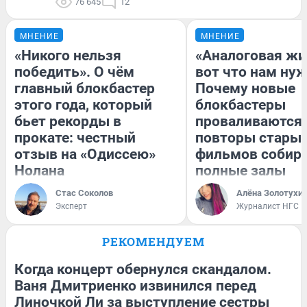
76 645
12
МНЕНИЕ
МНЕНИЕ
«Никого нельзя
«Аналоговая жи
победить». О чём
вот что нам нуж
главный блокбастер
Почему новые
этого года, который
блокбастеры
бьет рекорды в
проваливаются,
прокате: честный
повторы стары
отзыв на «Одиссею»
фильмов собир
Нолана
полные залы
Стас Соколов
Алёна Золотухи
Эксперт
Журналист НГС
РЕКОМЕНДУЕМ
Когда концерт обернулся скандалом.
Ваня Дмитриенко извинился перед
Линочкой Ли за выступление сестры