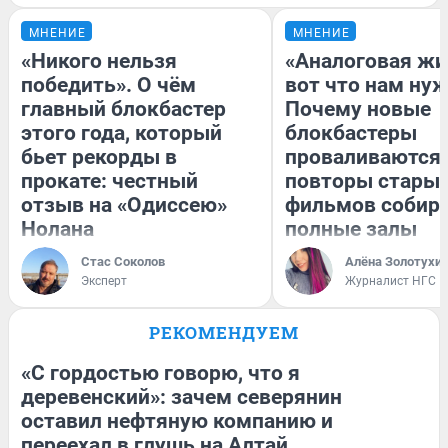
МНЕНИЕ
МНЕНИЕ
«Никого нельзя
«Аналоговая жи
победить». О чём
вот что нам нуж
главный блокбастер
Почему новые
этого года, который
блокбастеры
бьет рекорды в
проваливаются,
прокате: честный
повторы стары
отзыв на «Одиссею»
фильмов собир
Нолана
полные залы
Стас Соколов
Алёна Золотухи
Эксперт
Журналист НГС
РЕКОМЕНДУЕМ
«С гордостью говорю, что я
деревенский»: зачем северянин
оставил нефтяную компанию и
переехал в глушь на Алтай