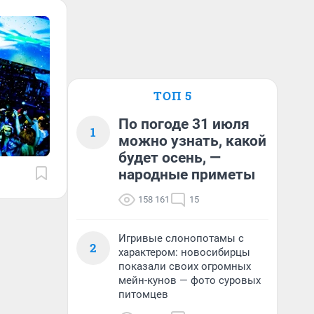
ТОП 5
По погоде 31 июля
1
можно узнать, какой
будет осень, —
народные приметы
158 161
15
Игривые слонопотамы с
2
характером: новосибирцы
показали своих огромных
мейн-кунов — фото суровых
питомцев