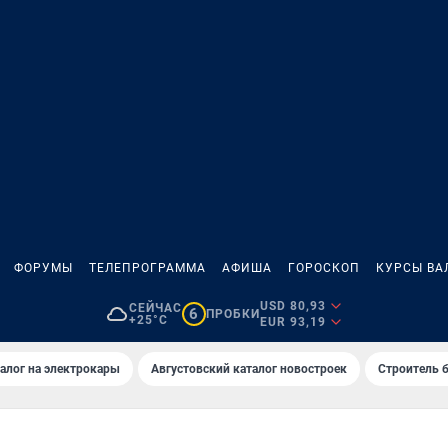
ФОРУМЫ
ТЕЛЕПРОГРАММА
АФИША
ГОРОСКОП
КУРСЫ ВА
USD 80,93
СЕЙЧАС
6
ПРОБКИ
+25°C
EUR 93,19
алог на электрокары
Августовский каталог новостроек
Строитель б