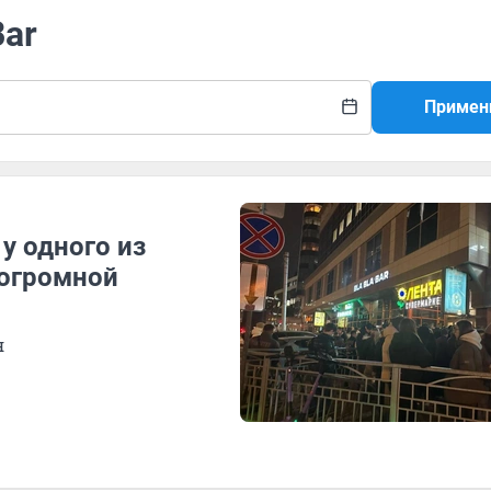
Bar
Примен
у одного из
 огромной
я