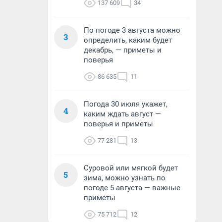
137 609
34
По погоде 3 августа можно
3
определить, каким будет
декабрь, — приметы и
поверья
86 635
11
Погода 30 июля укажет,
4
каким ждать август —
поверья и приметы
77 281
13
Суровой или мягкой будет
5
зима, можно узнать по
погоде 5 августа — важные
приметы
75 712
12