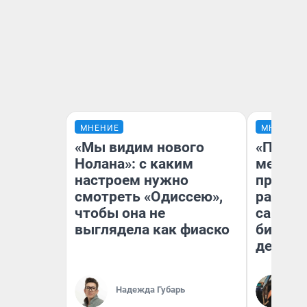
МНЕНИЕ
МНЕНИЕ
«Мы видим нового
«Покуп
Нолана»: с каким
мешке»
настроем нужно
предпр
смотреть «Одиссею»,
рассказ
чтобы она не
самом 
выглядела как фиаско
бизнес
дешевы
На
Надежда Губарь
От
де