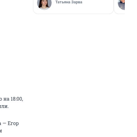
Татьяна Зарва
на 18:00,
или.
а — Егор
м