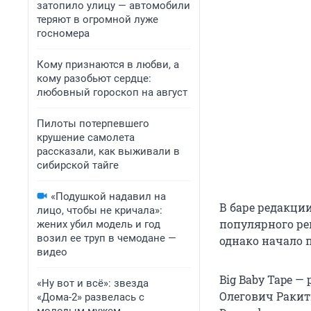
затопило улицу — автомобили
теряют в огромной луже
госномера
Кому признаются в любви, а
кому разобьют сердце:
любовный гороскоп на август
Пилоты потерпевшего
крушение самолета
рассказали, как выживали в
сибирской тайге
«Подушкой надавил на
В баре редакции
лицо, чтобы не кричала»:
популярного реп
жених убил модель и год
возил ее труп в чемодане —
однако начало п
видео
Big Baby Tape —
«Ну вот и всё»: звезда
Олегович Ракит
«Дома-2» развелась с