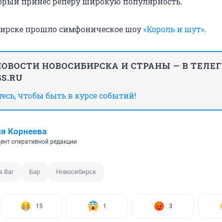
торый принес реперу широкую популярность.
бирске прошло симфоническое шоу
«Король и шут»
.
ОВОСТИ НОВОСИБИРСКА И СТРАНЫ — В ТЕЛЕ
S.RU
сь, чтобы быть в курсе событий!
я Корнеева
ент оперативной редакции
a Bar
Бар
Новосибирск
15
1
3