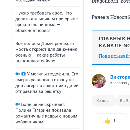
молодым мужем
Dragonborn, ко
Нужно требовать свое. Что
Ранее в Новоси
делать дольщикам при срыве
сроков сдачи дома —
объясняет юрист
ГЛАВНЫЕ Н
Все полосы Димитровского
КАНАЛЕ NG
моста откроют для движения
осенью — какие работы
Подписывайте
выполняют сейчас
У могилы педофила. Его
Виктори
смерть разделила страну на
Корреспонд
два лагеря, а защитника детей
отправила за решетку
Концерт
Bla Bl
Больше не скрывает:
Полина Гагарина показала
романтичные кадры с новым
1
избранником