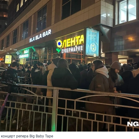
концерт репера Big Baby Tape