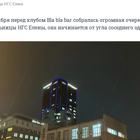
ца НГС Елена
бря перед клубом Bla bla bar собралась огромная очере
ьницы НГС Елены, она начинается от угла соседнего з