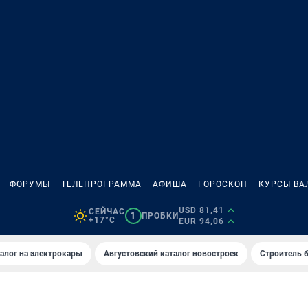
ФОРУМЫ
ТЕЛЕПРОГРАММА
АФИША
ГОРОСКОП
КУРСЫ ВА
USD 81,41
СЕЙЧАС
1
ПРОБКИ
+17°C
EUR 94,06
алог на электрокары
Августовский каталог новостроек
Строитель б