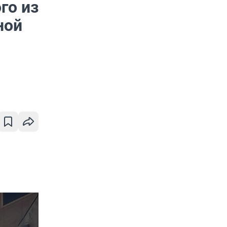
го из
ной