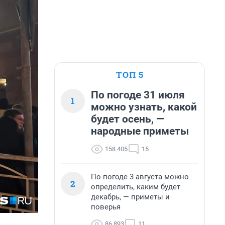
ТОП 5
По погоде 31 июля
1
можно узнать, какой
будет осень, —
народные приметы
158 405
15
По погоде 3 августа можно
2
определить, каким будет
декабрь, — приметы и
поверья
86 893
11