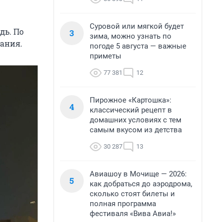
Суровой или мягкой будет
дь. По
3
зима, можно узнать по
дания.
погоде 5 августа — важные
приметы
77 381
12
Пирожное «Картошка»:
4
классический рецепт в
домашних условиях с тем
самым вкусом из детства
30 287
13
Авиашоу в Мочище — 2026:
5
как добраться до аэродрома,
сколько стоят билеты и
полная программа
фестиваля «Вива Авиа!»