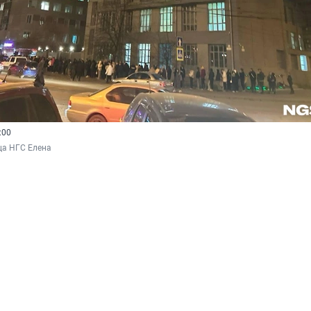
:00
ца НГС Елена