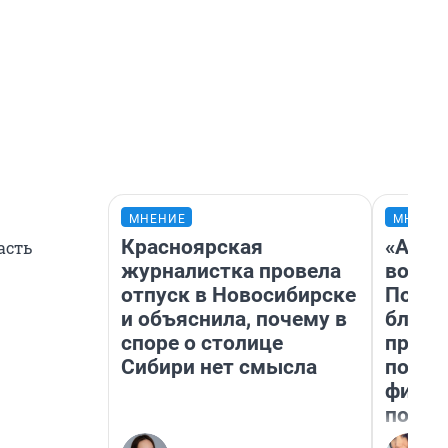
МНЕНИЕ
МНЕНИ
Красноярская
«Анал
асть
журналистка провела
вот ч
отпуск в Новосибирске
Почем
и объяснила, почему в
блокб
споре о столице
прова
Сибири нет смысла
повто
фильм
полны