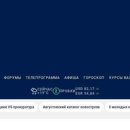
ФОРУМЫ
ТЕЛЕПРОГРАММА
АФИША
ГОРОСКОП
КУРСЫ ВА
USD 82,17
СЕЙЧАС
2
ПРОБКИ
+19°C
EUR 94,84
ики VS прокуратура
Августовский каталог новостроек
5 молодых н