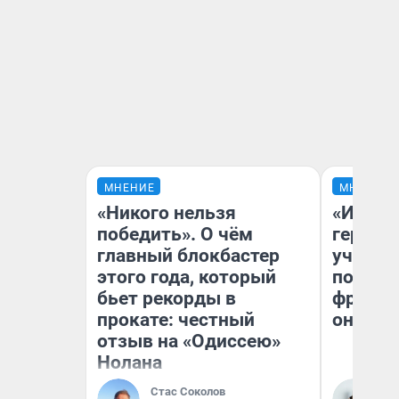
МНЕНИЕ
МНЕНИЕ
«Никого нельзя
«Игруш
победить». О чём
герои 
главный блокбастер
учит пя
этого года, который
популя
бьет рекорды в
франши
прокате: честный
она по
отзыв на «Одиссею»
Нолана
Стас Соколов
Ма