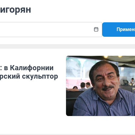
ригорян
Примен
: в Калифорнии
рский скульптор