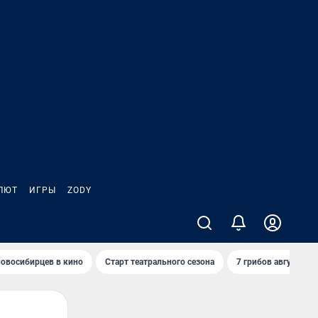
ЛЮТ
ИГРЫ
ZODY
овосибирцев в кино
Старт театрального сезона
7 грибов августа