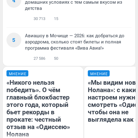
4
домашних условиях с тем самым вкусом из
детства
30 713
15
Авиашоу в Мочище — 2026: как добраться до
5
аэродрома, сколько стоят билеты и полная
программа фестиваля «Вива Авиа!»
27 586
50
МНЕНИЕ
МНЕНИЕ
«Никого нельзя
«Мы видим нов
победить». О чём
Нолана»: с каки
главный блокбастер
настроем нужн
этого года, который
смотреть «Одис
бьет рекорды в
чтобы она не
прокате: честный
выглядела как 
отзыв на «Одиссею»
Нолана