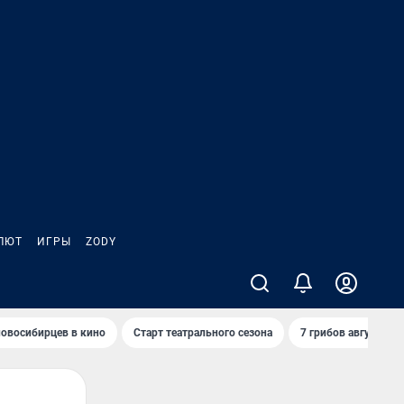
ЛЮТ
ИГРЫ
ZODY
овосибирцев в кино
Старт театрального сезона
7 грибов августа