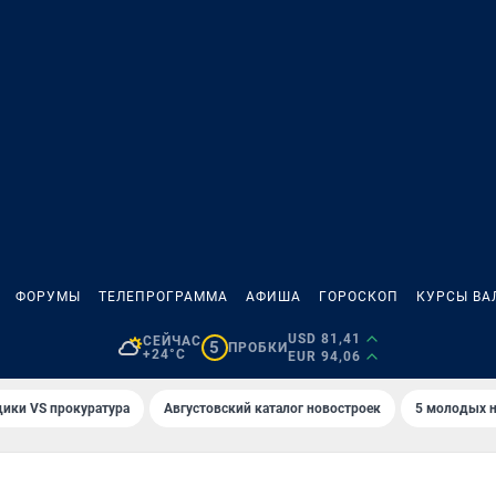
ФОРУМЫ
ТЕЛЕПРОГРАММА
АФИША
ГОРОСКОП
КУРСЫ ВА
USD 81,41
СЕЙЧАС
5
ПРОБКИ
+24°C
EUR 94,06
ики VS прокуратура
Августовский каталог новостроек
5 молодых н