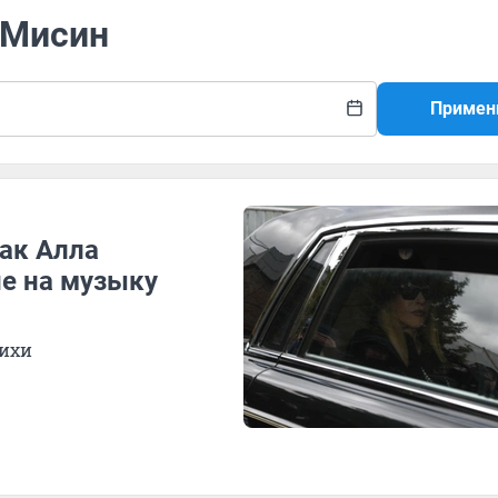
 Мисин
Примен
как Алла
не на музыку
тихи