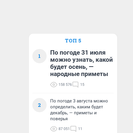
ТОП 5
По погоде 31 июля
1
можно узнать, какой
будет осень, —
народные приметы
158 576
15
По погоде 3 августа можно
2
определить, каким будет
декабрь, — приметы и
поверья
87 051
11