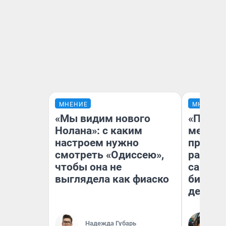
МНЕНИЕ
МНЕНИЕ
«Мы видим нового
«Покуп
Нолана»: с каким
мешке»
настроем нужно
предпр
смотреть «Одиссею»,
рассказ
чтобы она не
самом 
выглядела как фиаско
бизнес
дешевы
На
Надежда Губарь