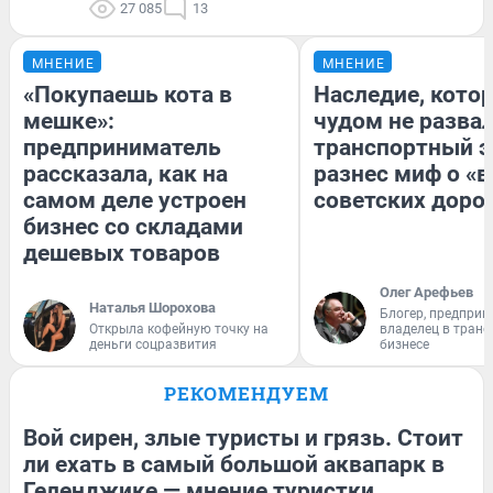
27 085
13
МНЕНИЕ
МНЕНИЕ
«Покупаешь кота в
Наследие, кото
мешке»:
чудом не разва
предприниматель
транспортный э
рассказала, как на
разнес миф о «
самом деле устроен
советских доро
бизнес со складами
дешевых товаров
Олег Арефьев
Наталья Шорохова
Блогер, предприн
Открыла кофейную точку на
владелец в тран
деньги соцразвития
бизнесе
РЕКОМЕНДУЕМ
Вой сирен, злые туристы и грязь. Стоит
ли ехать в самый большой аквапарк в
Геленджике — мнение туристки