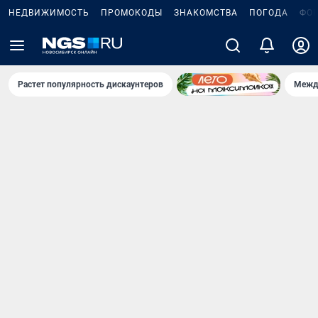
НЕДВИЖИМОСТЬ
ПРОМОКОДЫ
ЗНАКОМСТВА
ПОГОДА
ФО
Растет популярность дискаунтеров
Межд