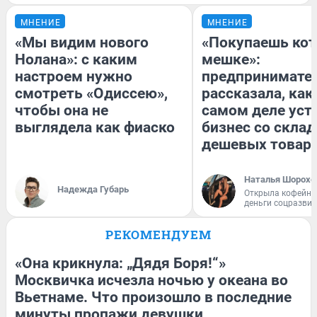
МНЕНИЕ
МНЕНИЕ
«Мы видим нового
«Покупаешь кот
Нолана»: с каким
мешке»:
настроем нужно
предпринимате
смотреть «Одиссею»,
рассказала, как
чтобы она не
самом деле уст
выглядела как фиаско
бизнес со скла
дешевых товар
Наталья Шорохо
Надежда Губарь
Открыла кофейну
деньги соцразви
РЕКОМЕНДУЕМ
«Она крикнула: „Дядя Боря!“»
Москвичка исчезла ночью у океана во
Вьетнаме. Что произошло в последние
минуты пропажи девушки