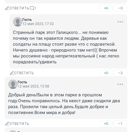
+6
–0
ОТВЕТИТЬ
1
Гость
12 мая 2023, 17:32
Странный парк этот Галицкого... не понимаю 
почему он так нравится людям. Деревья как 
солдаты на плацу стоят разве что с подсветкой. 
Ничего душевно - природного там нет((( Впрочем 
мы россияне народ непритязательный ( нас легко 
порадовать/удивить
+0
–3
ОТВЕТИТЬ
Гость
12 мая 2023, 15:58
Добрый день!Были в этом парке в прошлом 
году.Очень понравилось. На квест даже сходили два 
раза. Провели там целый день.Будьте добрее и 
позитивнее.Всем мира и добра!
+0
–1
ОТВЕТИТЬ