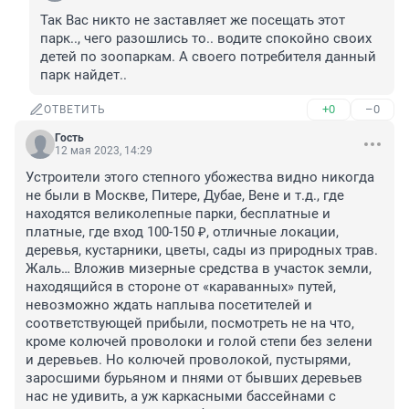
Так Вас никто не заставляет же посещать этот 
парк.., чего разошлись то.. водите спокойно своих 
детей по зоопаркам. А своего потребителя данный 
парк найдет..
+0
–0
ОТВЕТИТЬ
Гость
12 мая 2023, 14:29
Устроители этого степного убожества видно никогда 
не были в Москве, Питере, Дубае, Вене и т.д., где 
находятся великолепные парки, бесплатные и 
платные, где вход 100-150 ₽, отличные локации, 
деревья, кустарники, цветы, сады из природных трав. 
Жаль… Вложив мизерные средства в участок земли, 
находящийся в стороне от «караванных» путей, 
невозможно ждать наплыва посетителей и 
соответствующей прибыли, посмотреть не на что, 
кроме колючей проволоки и голой степи без зелени 
и деревьев. Но колючей проволокой, пустырями, 
заросшими бурьяном и пнями от бывших деревьев 
нас не удивить, а уж каркасными бассейнами с 