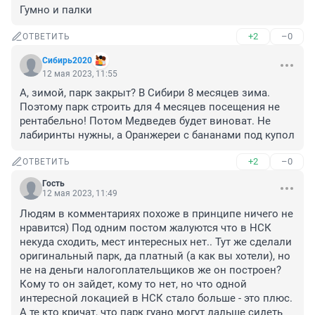
Гумно и палки
+2
–0
ОТВЕТИТЬ
Сибирь2020
12 мая 2023, 11:55
А, зимой, парк закрыт? В Сибири 8 месяцев зима. 
Поэтому парк строить для 4 месяцев посещения не 
рентабельно! Потом Медведев будет виноват. Не 
лабиринты нужны, а Оранжереи с бананами под купол
+2
–0
ОТВЕТИТЬ
Гость
12 мая 2023, 11:49
Людям в комментариях похоже в принципе ничего не 
нравится) Под одним постом жалуются что в НСК 
некуда сходить, мест интересных нет.. Тут же сделали 
оригинальный парк, да платный (а как вы хотели), но 
не на деньги налогоплательщиков же он построен? 
Кому то он зайдет, кому то нет, но что одной 
интересной локацией в НСК стало больше - это плюс. 
А те кто кричат, что парк гуано могут дальше сидеть 