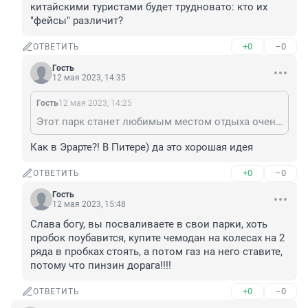
китайскими туристами будет трудновато: кто их 
"фейсы" различит?
+0
–0
ОТВЕТИТЬ
Гость
12 мая 2023, 14:35
Гость
12 мая 2023, 14:25
Этот парк станет любимым местом отдыха очень обеспеченных и высоко образованных граждан с развитым чувством прекрасного. Надо бы ещё фейс-контроль на воротах организовать, чтобы пускали далеко не всякого желающего. Правда, с китайскими туристами будет трудновато: кто их "фейсы" различит?
Как в Эрарте?! В Питере) да это хорошая идея
+0
–0
ОТВЕТИТЬ
Гость
12 мая 2023, 15:48
Слава богу, вы посваливаете в свои парки, хоть 
пробок поубавится, купите чемодан на колесах на 2 
ряда в пробках стоять, а потом газ на него ставите, 
потому что пинзин дорага!!!!
+0
–0
ОТВЕТИТЬ