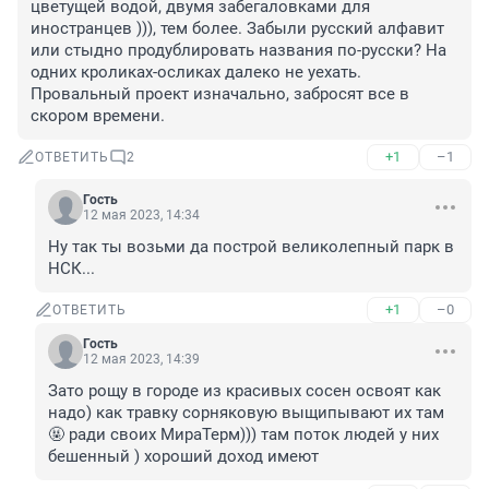
цветущей водой, двумя забегаловками для 
иностранцев ))), тем более. Забыли русский алфавит 
или стыдно продублировать названия по-русски? На 
одних кроликах-осликах далеко не уехать. 
Провальный проект изначально, забросят все в 
скором времени.
+1
–1
ОТВЕТИТЬ
2
Гость
12 мая 2023, 14:34
Ну так ты возьми да построй великолепный парк в 
НСК...
+1
–0
ОТВЕТИТЬ
Гость
12 мая 2023, 14:39
Зато рощу в городе из красивых сосен освоят как 
надо) как травку сорняковую выщипывают их там 
🤬 ради своих МираТерм))) там поток людей у них 
бешенный ) хороший доход имеют