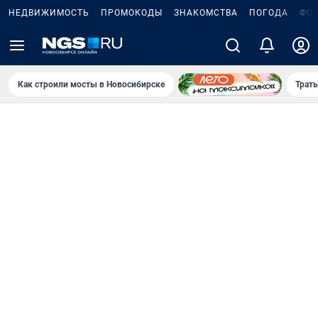
НЕДВИЖИМОСТЬ
ПРОМОКОДЫ
ЗНАКОМСТВА
ПОГОДА
ФО
Как строили мосты в Новосибирске
Траты