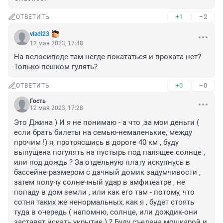
+1
–2
ОТВЕТИТЬ
vladi23
12 мая 2023, 17:48
На велосипеде там негде покататься и проката нет? 
Только пешком гулять?
+0
–0
ОТВЕТИТЬ
Гость
12 мая 2023, 17:28
Это Джина ) И я не понимаю - а что ,за мои деньги ( 
если брать билеты на семью-немаленькие, между 
прочим !) я, протрясшись в дороге 40 км , буду 
выпущена погулять на пустырь под палящее солнце , 
или под дождь ? За отдельную плату искупнусь в 
бассейне размером с дачный домик задумчивости , 
затем получу солнечный удар в амфитеатре , не 
попаду в дом земли , или как его там - потому, что 
сотня таких же ненормальных, как я , будет стоять 
туда в очередь ( напомню, солнце, или дождик-они 
заставят искать укрытие ) ? Буду съедена мошкарой и 