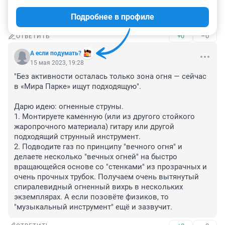
Самый шикарный парк это Галицкий в Краснодаре и 
Подробнее в профиле
он бесплатный, а эти парки так одно название.
+0
–0
ОТВЕТИТЬ
А если подумать?
15 мая 2023, 19:28
"Без активности осталась только зона огня — сейчас 
в «Мира Парке» ищут подходящую".

Дарю идею: огненные струны. 

1. Монтируете каменную (или из другого стойкого 
жаропрочного материала) гитару или другой 
подходящий струнный инструмент. 

2. Подводите газ по принципу "вечного огня" и 
делаете несколько "вечных огней" на быстро 
вращающейся основе со "стенками" из прозрачных и 
очень прочных трубок. Получаем очень вытянутый 
спиралевидный огненный вихрь в нескольких 
экземплярах. А если позовёте физиков, то 
"музыкальный инструмент" ещё и зазвучит.