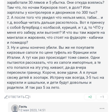
заработали 30 лямов и 5 убытка. Они откуда взялись? 
Там что, по ночам Киркоров поет, в долг? Или 
зарплаты у контролеров и дворников по 300 тыс?

2. А после того что увидел что нельзя мясо, табак... и 
т.д, вообще читать дальше расхотелось. Вот я принесу 
с собой бутерброд с колбасой, курицей, и т.д, то ЧТО у 
меня его заберу, или выгонят? И что вы там жарите на 
мангалах и жаровнях, что стоят на фудкорте - кабачки 
и помидор?

3. Ну и цены конечно убили. Вы же не покупаете 
кирзовые сапоги по цене туфель из Франции или 
Италии. А тут как раз происходит тоже самое. Одни 
пытаются рассказать, что их сапоги импортные, а те 
кто попался на эту утку, кивают, да-да вчера 
пересекли границу. Короче, всем удачи. А я лучше 
свожу детей в зоопарк. Истрачу как всегда, 3-5 тыс на 
карусели и шашлыки, и дети будут довольны и 
родители. И так раз 5 за лето.
+2
–1
ОТВЕТИТЬ
1
Гость
12 мая 2023, 14:51