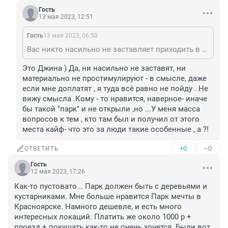
Гость
13 мая 2023, 12:51
Гость
13 мая 2023, 06:50
Вас никто насильно не заставляет приходить в этот парк. Гуляйте по Заельцовскому если боитесь схлопотать солнышко..
Это Джина ) Да, ни насильно не заставят, ни 
материально не простимулируют - в смысле, даже 
если мне доплатят , я туда всё равно не пойду . Не 
вижу смысла .Кому - то нравится, наверное- иначе 
бы такой "парк" и не открыли ,но ...У меня масса 
вопросов к тем , кто там был и получил от этого 
места кайф- что это за люди такие особенные , а ?!
+0
–0
ОТВЕТИТЬ
Гость
12 мая 2023, 17:26
Как-то пустовато... Парк должен быть с деревьями и 
кустарниками. Мне больше нравится Парк мечты в 
Красноярске. Намного дешевле, и есть много 
интересных локаций. Платить же около 1000 р + 
проезд + покушать как-то не очень хочется. Были вот 