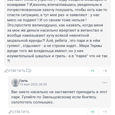
комарами ? И,вконец впечатлившись увиденным и 
почувствованным захочу покушать, чтобы хоть как-то 
спасти ситуацию, а тут мне раз- и заявляют : у нас 
мясо не подают ! И со своим тоже нельзя ! 
Это,простите великодушно, как назвать, когда меня 
за мои же деньги насильно ввергают в веганство и 
вообще навязывают кучу всякой невнятной 
моральной ерунды?! Алё, ребята , это парк и в нём 
гуляют , отдыхают - а не строем ходят...Мира Термы 
вроде того же владельца имеют, но у них 
изумительный шашлык и гриль - а в "парке" что не так 
?!
+3
–0
ОТВЕТИТЬ
2
Гость
13 мая 2023, 06:50
Вас никто насильно не заставляет приходить в этот 
парк. Гуляйте по Заельцовскому если боитесь 
схлопотать солнышко..
+0
–1
ОТВЕТИТЬ