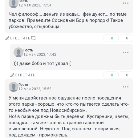
Гость
12 мая 2023, 15:54
Чел философ... деньги из воды... феншуист... по теме 
парков: Приведите Сосновый Бор в порядок! Такое 
убожество, стыдобища!
+0
–0
ОТВЕТИТЬ
1
Гость
12 мая 2023, 17:42
))) даже бобр и тот удрал (
+0
–0
ОТВЕТИТЬ
Гость
12 мая 2023, 15:53
У меня двойственное ощущение после посещения 
этого парка - хорошо, что кто-то пытается сделать что-
то необычное под Новосибирском.

Но! в парке должны быть деревья! Кустарники, цветы, 
посадки...там же - степь с травой газонной 
выкошенной. Неуютно. Под солнцем - сжаришься, 
под дождем - промокнешь.
