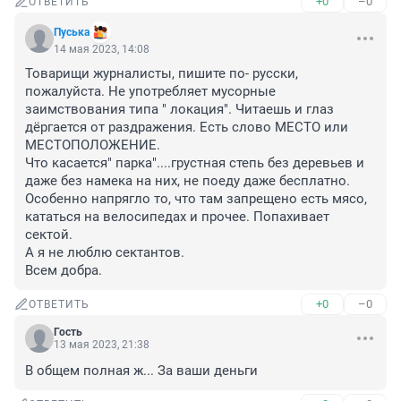
+0
–0
ОТВЕТИТЬ
Пуська
14 мая 2023, 14:08
Товарищи журналисты, пишите по- русски, 
пожалуйста. Не употребляет мусорные 
заимствования типа " локация". Читаешь и глаз 
дёргается от раздражения. Есть слово МЕСТО или 
МЕСТОПОЛОЖЕНИЕ. 

Что касается" парка"....грустная степь без деревьев и 
даже без намека на них, не поеду даже бесплатно.

Особенно напрягло то, что там запрещено есть мясо, 
кататься на велосипедах и прочее. Попахивает 
сектой.

А я не люблю сектантов.

Всем добра.
+0
–0
ОТВЕТИТЬ
Гость
13 мая 2023, 21:38
В общем полная ж... За ваши деньги