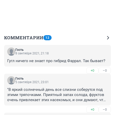
КОММЕНТАРИИ
12
Гость
8 сентября 2021, 21:18
Гугл ничего не знает про гибрид Фаррал. Так бывает?
+0
–0
Гость
5 сентября 2021, 23:01
"В яркий солнечный день все слизни соберутся под 
этими тряпочками. Приятный запах солода, фруктов 
очень привлекает этих насекомых, и они думают, что 
там находится всё самое вкусное." Интересно, как 
+0
–0
давно слизни вдруг стали насекомыми?! Всегда были 