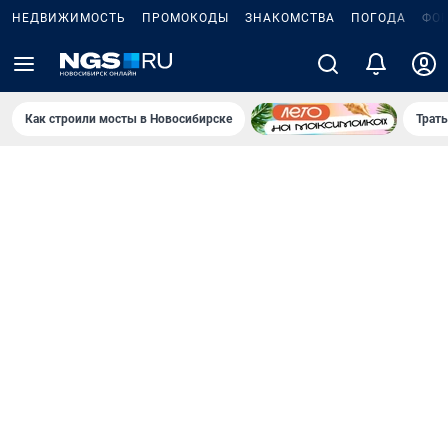
НЕДВИЖИМОСТЬ
ПРОМОКОДЫ
ЗНАКОМСТВА
ПОГОДА
ФО
Как строили мосты в Новосибирске
Траты