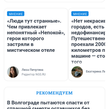
МНЕНИЕ
МНЕНИЕ
«Люди тут странные».
«Нет некрасив
Чем привлекает
городов, есть
непонятный «Непокой»,
недофинансиро
герои которого
Путешественн
застряли в
проехали 2000
мистическом отеле
километров по 
машине — стои
того
Лиза Пичугина
Екатерина Лит
Редактор NGS.RU
РЕКОМЕНДУЕМ
В Волгограде пытаются спасти от
страшной смерти оставшихся без