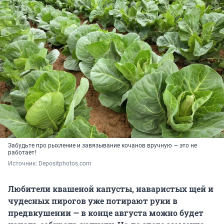
Забудьте про рыхление и завязывание кочанов вручную — это не
работает!
Источник: 
Depositphotos.com
Любители квашеной капусты, наваристых щей и
чудесных пирогов уже потирают руки в
предвкушении — в конце августа можно будет