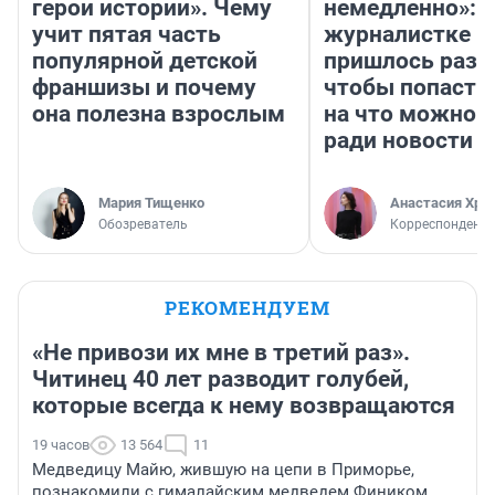
герои истории». Чему
немедленно»:
учит пятая часть
журналистке Н
популярной детской
пришлось разд
франшизы и почему
чтобы попасть 
она полезна взрослым
на что можно 
ради новости
Мария Тищенко
Анастасия Хри
Обозреватель
Корреспондент
РЕКОМЕНДУЕМ
«Не привози их мне в третий раз».
Читинец 40 лет разводит голубей,
которые всегда к нему возвращаются
19 часов
13 564
11
Медведицу Майю, жившую на цепи в Приморье,
познакомили с гималайским медведем Фиником