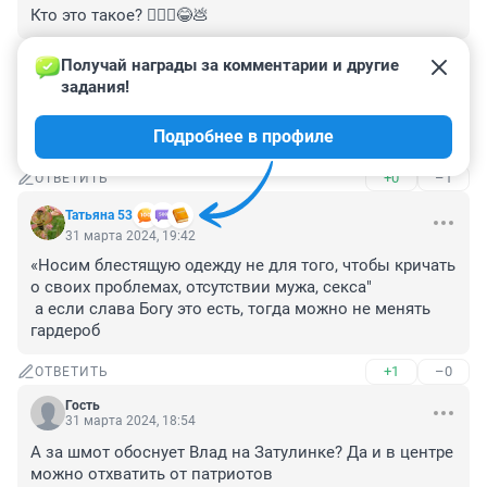
Кто это такое? 🤦🏻‍♂️😂💩
+0
–0
ОТВЕТИТЬ
Получай награды за комментарии и другие 
задания!
Гость
31 марта 2024, 21:28
Подробнее в профиле
Это что за три два раз?
+0
–1
ОТВЕТИТЬ
Татьяна 53
31 марта 2024, 19:42
«Носим блестящую одежду не для того, чтобы кричать 
о своих проблемах, отсутствии мужа, секса"

 а если слава Богу это есть, тогда можно не менять 
гардероб
+1
–0
ОТВЕТИТЬ
Гость
31 марта 2024, 18:54
А за шмот обоснует Влад на Затулинке? Да и в центре 
можно отхватить от патриотов