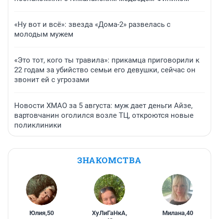
«Ну вот и всё»: звезда «Дома-2» развелась с
молодым мужем
«Это тот, кого ты травила»: прикамца приговорили к
22 годам за убийство семьи его девушки, сейчас он
звонит ей с угрозами
Новости ХМАО за 5 августа: муж дает деньги Айзе,
вартовчанин оголился возле ТЦ, откроются новые
поликлиники
ЗНАКОМСТВА
Юлия
,
50
ХуЛиГаНкА
,
Милана
,
40