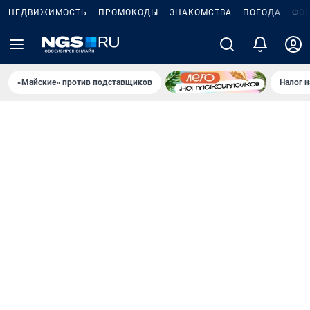
НЕДВИЖИМОСТЬ
ПРОМОКОДЫ
ЗНАКОМСТВА
ПОГОДА
ФО
«Майские» против подставщиков
Налог 