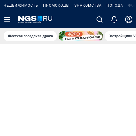
НЕДВИЖИМОСТЬ
ПРОМОКОДЫ
ЗНАКОМСТВА
ПОГОДА
ФО
Жёсткая соседская драка
Застройщики V