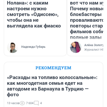
Нолана»: с каким
вот что нам ну
настроем нужно
Почему новые
смотреть «Одиссею»,
блокбастеры
чтобы она не
проваливаются,
выглядела как фиаско
повторы стары
фильмов соби
полные залы
Алёна Золотух
Надежда Губарь
Журналист НГС
РЕКОМЕНДУЕМ
«Расходы на топливо колоссальные»:
как многодетная семья едет на
автодоме из Барнаула в Турцию —
фото
13 часов
7 604
4