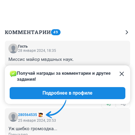
КОММЕНТАРИИ
49
Гость
28 января 2024, 18:35
Миссис майор мвдшных наук.
+0
–0
Получай награды за комментарии и другие 
задания!
Гость
26 января 2024, 15:39
Подробнее в профиле
это майор пенсионэр (если чё)
+0
–0
280564535
25 января 2024, 20:53
Уж шибко громоздка...

Гренадер.