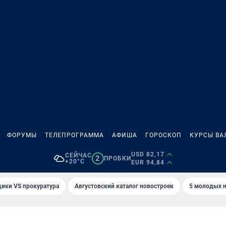
ФОРУМЫ
ТЕЛЕПРОГРАММА
АФИША
ГОРОСКОП
КУРСЫ ВА
USD 82,17
СЕЙЧАС
2
ПРОБКИ
+20°C
EUR 94,84
ики VS прокуратура
Августовский каталог новостроек
5 молодых н