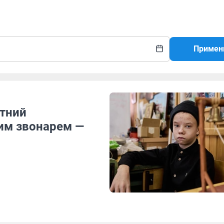
Примен
етний
шим звонарем —