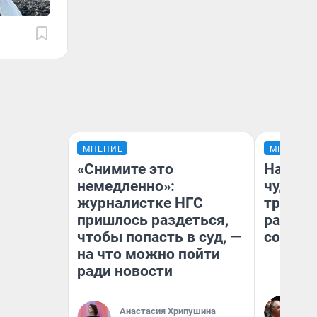
МНЕНИЕ
МНЕНИЕ
«Снимите это
Наслед
немедленно»:
чудом 
журналистке НГС
трансп
пришлось раздеться,
разнес
чтобы попасть в суд, —
советс
на что можно пойти
ради новости
Ол
Бл
Анастасия Хрипушина