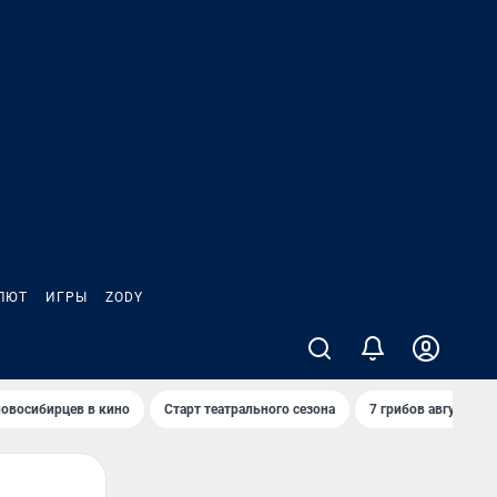
ЛЮТ
ИГРЫ
ZODY
овосибирцев в кино
Старт театрального сезона
7 грибов августа