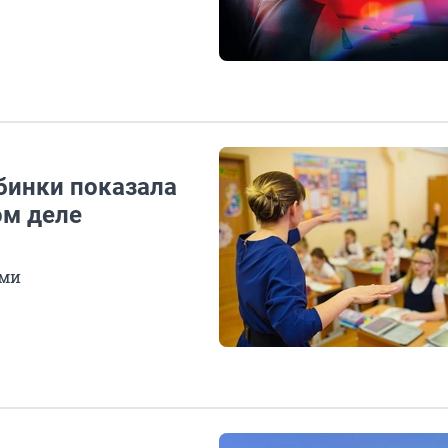
бинки показала
ом деле
ами