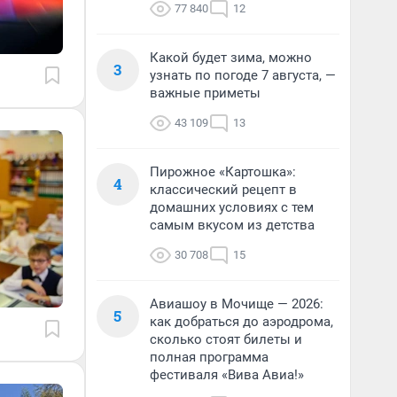
77 840
12
Какой будет зима, можно
3
узнать по погоде 7 августа, —
важные приметы
43 109
13
Пирожное «Картошка»:
4
классический рецепт в
домашних условиях с тем
самым вкусом из детства
30 708
15
Авиашоу в Мочище — 2026:
5
как добраться до аэродрома,
сколько стоят билеты и
полная программа
фестиваля «Вива Авиа!»