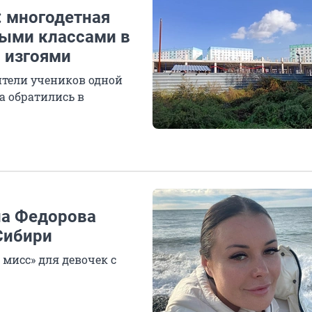
: многодетная
ными классами в
 изгоями
ители учеников одной
а обратились в
на Федорова
Сибири
мисс» для девочек с