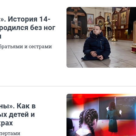
». История 14-
родился без ног
и
братьями и сестрами
ны». Как в
х детей и
крах
спертами