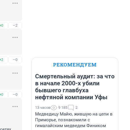
+0
–2
+2
–0
РЕКОМЕНДУЕМ
Смертельный аудит: за что
в начале 2000-х убили
бывшего главбуха
+0
–0
нефтяной компании Уфы
13 часов
9 185
2
Медведицу Майю, жившую на цепи в
Приморье, познакомили с
гималайским медведем Фиником
етях.
