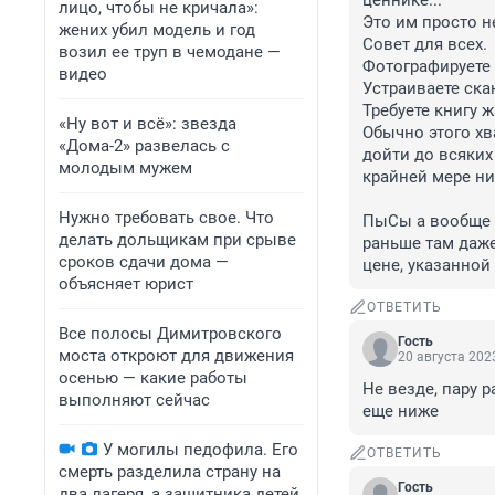
ценнике...

лицо, чтобы не кричала»:
Это им просто 
жених убил модель и год
Совет для всех.

возил ее труп в чемодане —
Фотографируете 
видео
Устраиваете ска
Требуете книгу 
«Ну вот и всё»: звезда
Обычно этого хва
«Дома-2» развелась с
дойти до всяких
молодым мужем
крайней мере ни 
Нужно требовать свое. Что
ПыСы а вообще к
делать дольщикам при срыве
раньше там даже
сроков сдачи дома —
цене, указанной
объясняет юрист
ОТВЕТИТЬ
Все полосы Димитровского
Гость
моста откроют для движения
20 августа 2023
осенью — какие работы
Не везде, пару 
выполняют сейчас
еще ниже
У могилы педофила. Его
ОТВЕТИТЬ
смерть разделила страну на
Гость
два лагеря, а защитника детей