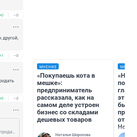
+0
–0
 другой, 
+1
–0
МНЕНИЕ
МНЕНИ
«Покупаешь кота в
«Нико
родать 
мешке»:
побед
предприниматель
главн
рассказала, как на
этого
+0
–0
самом деле устроен
бьет 
бизнес со складами
прока
дешевых товаров
отзыв
Нолан
А если на кассе цена меньше, чем на ценнике, то тоже говорите и требуете продать по ценнику в зале?
Наталья Шорохова