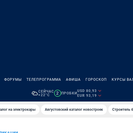
ФОРУМЫ
ТЕЛЕПРОГРАММА
АФИША
ГОРОСКОП
КУРСЫ ВА
USD 80,93
СЕЙЧАС
2
ПРОБКИ
+22°C
EUR 93,19
алог на электрокары
Августовский каталог новостроек
Строитель б