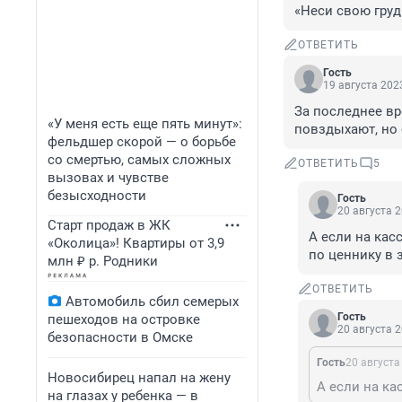
«Неси свою груд
ОТВЕТИТЬ
Гость
19 августа 2023
За последнее вре
«У меня есть еще пять минут»:
повздыхают, но 
фельдшер скорой — о борьбе
со смертью, самых сложных
ОТВЕТИТЬ
5
вызовах и чувстве
безысходности
Гость
20 августа 2
Старт продаж в ЖК
А если на касс
«Околица»! Квартиры от 3,9
по ценнику в 
млн ₽ р. Родники
ОТВЕТИТЬ
Автомобиль сбил семерых
Гость
пешеходов на островке
20 августа 2
безопасности в Омске
Гость
20 августа
Новосибирец напал на жену
на глазах у ребенка — в