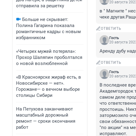
20 августа 2023
отправила за решетку
в " Магните " не
чеке другая.Ращ
Больше не скрывает:
Полина Гагарина показала
ОТВЕТИТЬ
романтичные кадры с новым
избранником
Гость
20 августа 2023
Аренду дубу надо
«Четырех мужей потеряла»:
Прохор Шаляпин проболтался
ОТВЕТИТЬ
о новой возлюбленной
Гость
20 августа 2023
«В Красноярске жираф есть, в
Новосибирске — нет».
В последнее вре
Горожане— о вечном выборе
Академгородок т
столицы Сибири
самом деле прод
что ответственны
На Петухова заканчивают
простоишь. Никт
масштабный дорожный
затормозило оче
ремонт — сроки окончания
свои обязанности
работ
"по акции" на ме
исправляют.