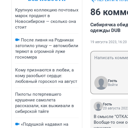
ПЕРЕЙТИ К ПУ
86 комм
Крупную коллекцию почтовых
марок продают в
Новосибирске — сколько она
Сибирячка обид
стоит
одежды DUB
После ливня на Родниках
19 августа 2023, 16:20
затопило улицу — автомобили
теряют в огромной луже
госномера
Кому признаются в любви, а
кому разобьют сердце:
любовный гороскоп на август
Гость
Войти
Пилоты потерпевшего
крушение самолета
Гость
рассказали, как выживали в
20 августа 2023
сибирской тайге
В смысле "ОТКА
Вообще-то они о
«Подушкой надавил на