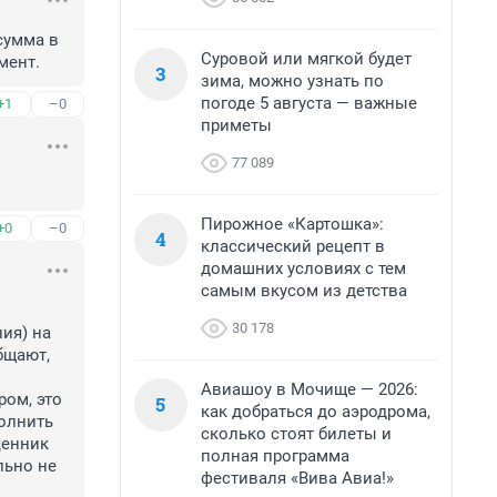
сумма в 
Суровой или мягкой будет
мент.
3
зима, можно узнать по
погоде 5 августа — важные
+1
–0
приметы
77 089
Пирожное «Картошка»:
+0
–0
4
классический рецепт в
домашних условиях с тем
самым вкусом из детства
30 178
я) на 
щают, 
 
Авиашоу в Мочище — 2026:
ом, это 
5
как добраться до аэродрома,
олнить 
сколько стоят билеты и
енник 
полная программа
ьно не 
фестиваля «Вива Авиа!»