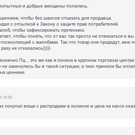
неопытные и добрые женщины попались.

ценники, чтобы без шансов отъехать для продавца.

ндал с отсылкой к Закону о защите прав потребителей.

жалоб, чтобы зафиксировать претензию.

тает, чтобы понять, что от вас так просто не отвязаться и вы
 госинспекций с жалобами. Так что товар они продадут, мне п
разу не отказались)))))

онечно Пц... это же как я поняла в крупном торговом центре б
 не заикнулись бы в такой ситуации, а тихо приняли бы оплату
 на ценнике.
, 10:50
раз покупал вещи с распродажи в колинзе и цена на кассе ока