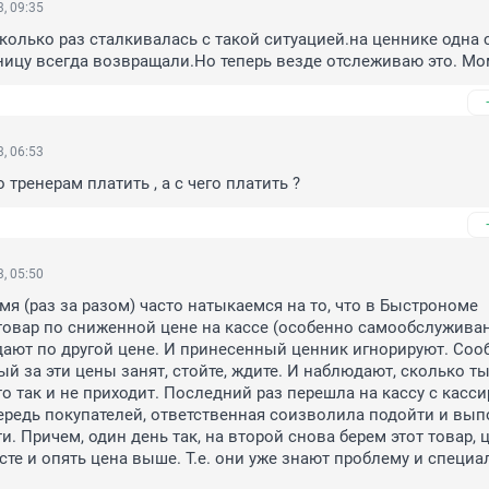
, 09:35
сколько раз сталкивалась с такой ситуацией.на ценнике одна 
ницу всегда возвращали.Но теперь везде отслеживаю это. Мо
, 06:53
 тренерам платить , а с чего платить ?
, 05:50
мя (раз за разом) часто натыкаемся на то, что в Быстрономе 
овар по сниженной цене на кассе (особенно самообслуживани
ают по другой цене. И принесенный ценник игнорируют. Сооб
й за эти цены занят, стойте, ждите. И наблюдают, сколько ты
о так и не приходит. Последний раз перешла на кассу с кассир
редь покупателей, ответственная соизволила подойти и вып
. Причем, один день так, на второй снова берем этот товар, ц
сте и опять цена выше. Т.е. они уже знают проблему и специал