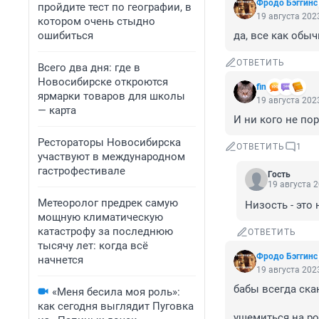
Фродо Бэггинс
пройдите тест по географии, в
19 августа 2023
котором очень стыдно
ошибиться
да, все как обы
ОТВЕТИТЬ
Всего два дня: где в
Новосибирске откроются
fin
ярмарки товаров для школы
19 августа 2023
— карта
И ни кого не по
Рестораторы Новосибирска
ОТВЕТИТЬ
1
участвуют в международном
гастрофестивале
Гость
19 августа 2
Метеоролог предрек самую
Низость - это 
мощную климатическую
катастрофу за последнюю
ОТВЕТИТЬ
тысячу лет: когда всё
Фродо Бэггинс
начнется
19 августа 2023
бабы всегда скан
«Меня бесила моя роль»:
как сегодня выглядит Пуговка
ущемиться на ро