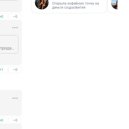
Открыла кофейную точку на
деньги соцразвития
+0
–0
А если на кассе цена меньше, чем на ценнике, то тоже говорите и требуете продать по ценнику в зале?
+1
–0
+0
–0