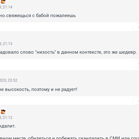
, 21:14
чно.свяжещься с бабой пожалеешь
, 21:13
радовало слово "низость" в данном контексте, это же шедевр.
023, 23:52
не высокость, поэтому и не радует!
, 21:12
далит.

вном месте, обидеться и побежать скандалить в СМИ или соцс