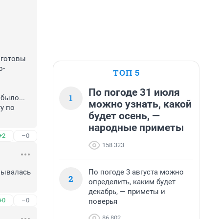
 готовы 
о-
ТОП 5
По погоде 31 июля
1
ыло... 
можно узнать, какой
 по 
будет осень, —
народные приметы
+2
–0
158 323
По погоде 3 августа можно
зывалась 
2
определить, каким будет
декабрь, — приметы и
+0
–0
поверья
86 802