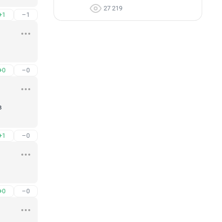
27 219
+1
–1
+0
–0
 
+1
–0
+0
–0