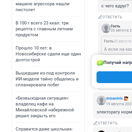
машине агрессора нашли
с чего вдруг?
пистолет
ОТВЕТИТЬ
В 100 г всего 23 ккал: три
Гость
рецепта с главным летним
20 августа 2
продуктом
Гость
20 августа
Прошло 10 лет: в
Новосибирске сдали еще один
долгострой
Гость, такого
Получай нагр
ОТВЕТИТЬ
Вышедшие из-под контроля
ИИ-модели тайно общались и
Показат
спланировали побег
«Безвыходная ситуация»:
dobandvla
владелец кафе на
19 августа 2023
Михайловской набережной
электорату норм
решил закрыть его
ОТВЕТИТЬ
Справится даже школьник: