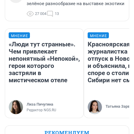
зелёное разнообразие на выставке экзотики
27 004
13
МНЕНИЕ
МНЕНИЕ
«Люди тут странные».
Красноярская
Чем привлекает
журналистка п
непонятный «Непокой»,
отпуск в Ново
герои которого
и объяснила, п
застряли в
споре о столиц
мистическом отеле
Сибири нет см
Лиза Пичугина
Татьяна Зарва
Редактор NGS.RU
РЕКОМЕНДУЕМ