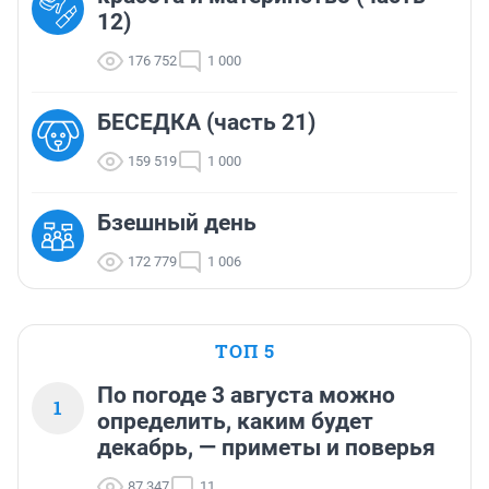
12)
176 752
1 000
БЕСЕДКА (часть 21)
159 519
1 000
Бзешный день
172 779
1 006
ТОП 5
По погоде 3 августа можно
1
определить, каким будет
декабрь, — приметы и поверья
87 347
11