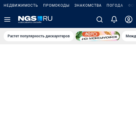
НЕДВИЖИМОСТЬ
ПРОМОКОДЫ
ЗНАКОМСТВА
ПОГОДА
ФО
Растет популярность дискаунтеров
Межд