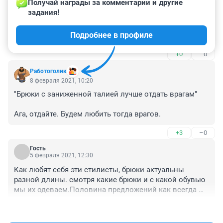
20 февраля 2021, 02:57
Получай награды за комментарии и другие 
задания!
Радуют комментарии...Девочки, да одевайтесь вы как 
хотите...платья в обтяжку и голый живот обязательно 
Подробнее в профиле
привлекут мужское внимание. Будьте тигрицами, 
пантерами и фик знает кем там еще... Плевать, что 
+0
–0
немодно, колхозно, зато как мужики смотрят!!!! Это 
ведь смысл жизни, чтобы все тебя хотели...
Работоголик
8 февраля 2021, 10:20
"Брюки с заниженной талией лучше отдать врагам"

Ага, отдайте. Будем любить тогда врагов.
+3
–0
Гость
5 февраля 2021, 12:30
Как любят себя эти стилисты, брюки актуальны 
разной длины. смотря какие брюки и с какой обувью 
мы их одеваем.Половина предложений как всегда 
надумана. Так какая то недоучка решила себе 
+1
–0
клиентов поднабрать.