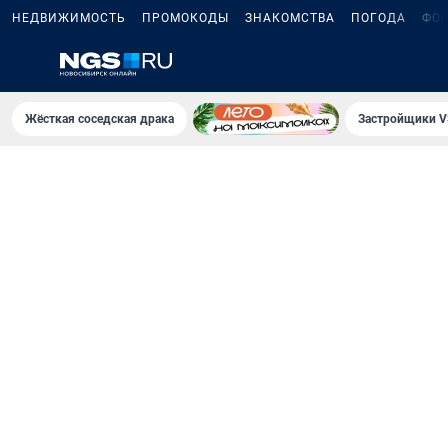
НЕДВИЖИМОСТЬ
ПРОМОКОДЫ
ЗНАКОМСТВА
ПОГОДА
ФО
Жёсткая соседская драка
Застройщики V