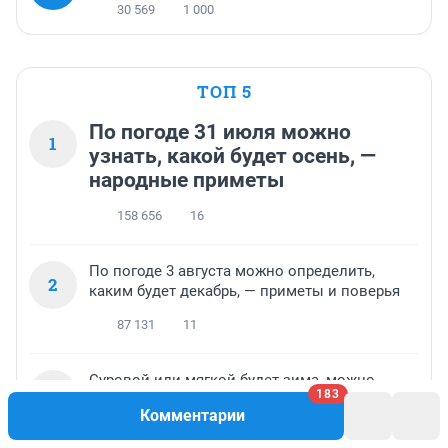
30 569
1 000
ТОП 5
По погоде 31 июля можно
1
узнать, какой будет осень, —
народные приметы
158 656
16
По погоде 3 августа можно определить,
2
каким будет декабрь, — приметы и поверья
87 131
11
Суровой или мягкой будет зима, можно
3
183
узнать по погоде 5 августа — важные
Комментарии
приметы