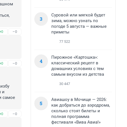
ашном 
Суровой или мягкой будет
ься, 
3
зима, можно узнать по
погоде 5 августа — важные
приметы
+0
–0
77 522
Пирожное «Картошка»:
4
классический рецепт в
+0
–0
домашних условиях с тем
самым вкусом из детства
30 447
избу 
 и 
 самое 
Авиашоу в Мочище — 2026:
5
как добраться до аэродрома,
сколько стоят билеты и
+0
–0
полная программа
фестиваля «Вива Авиа!»