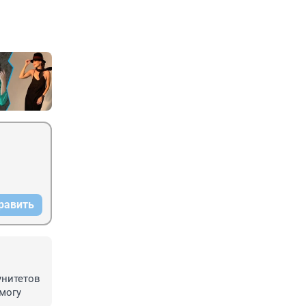
равить
нитетов 
омогу