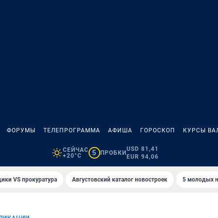
ФОРУМЫ
ТЕЛЕПРОГРАММА
АФИША
ГОРОСКОП
КУРСЫ ВА
USD 81,41
СЕЙЧАС
5
ПРОБКИ
+20°C
EUR 94,06
ики VS прокуратура
Августовский каталог новостроек
5 молодых н