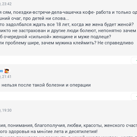
, 23:42
м, я сям, поездки-встречи-дела-чашечка кофе- работа и только од
ий очаг, про детей ни слова...

о задолбался ждать все 18 лет, когда же жена будет женой?

никто не застрахован и другие люди болеют, непонятно зачем
 Об очередной «сильной» женщине и муже подлеце? 

ети проблему шире, зачем мужика клеймить? Не справедливо 
ию
, 21:41
 нельзя после такой болезни и операции
, 19:30


ия, понимания, благополучия, любви, красоты, женского счаст
го здоровья на мно́гие лета и десятилетия! 
