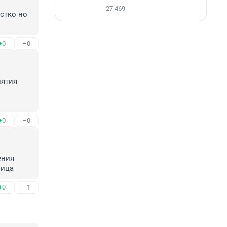
27 469
стко но 
+0
–0
ятия 
+0
–0
ния 
ница
+0
–1