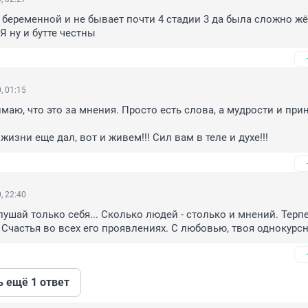
 беременной и не бывает почти 4 стадии 3 да была сложно жё
Я ну и бутте честны
, 01:15
маю, что это за мнения. Просто есть слова, а мудрости и прин
жизни еще дал, вот и живем!!! Сил вам в теле и духе!!!
, 22:40
лушай только себя... Сколько людей - столько и мнений. Терпе
и Счастья во всех его проявлениях. С любовью, твоя однокурс
ь ещё 1 ответ