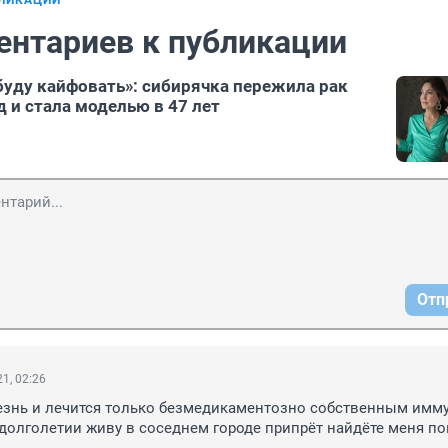
БЛИКАЦИИ
ентариев к публикации
буду кайфовать»: сибирячка пережила рак
 и стала моделью в 47 лет
Отп
1, 02:26
езнь и лечится только безмедикаментозно собственным имму
о долголетии живу в соседнем городе припрёт найдёте меня п