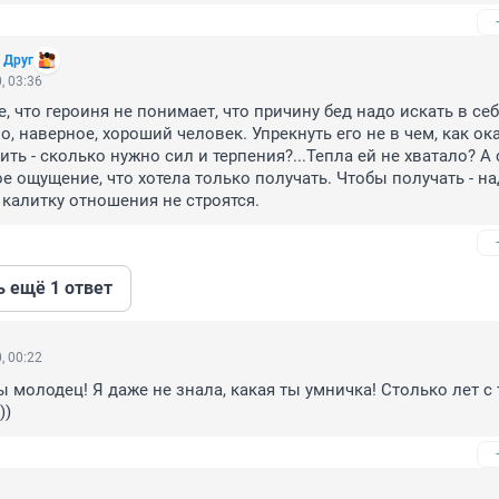
 Друг
, 03:36
, что героиня не понимает, что причину бед надо искать в себ
о, наверное, хороший человек. Упрекнуть его не в чем, как ока
ть - сколько нужно сил и терпения?...Тепла ей не хватало? А 
е ощущение, что хотела только получать. Чтобы получать - на
у калитку отношения не строятся.
ь ещё 1 ответ
, 00:22
ы молодец! Я даже не знала, какая ты умничка! Столько лет с 
))