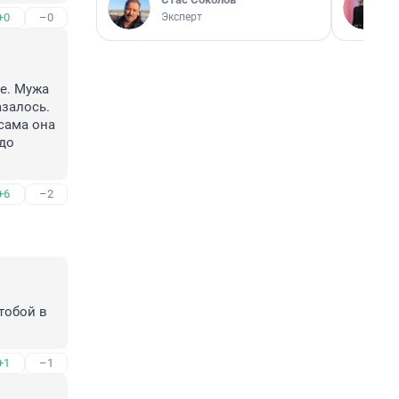
Эксперт
+0
–0
е. Мужа 
залось. 
сама она 
до 
+6
–2
тобой в 
+1
–1