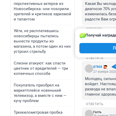
перспективных актеров из
Какая Вы молоде
Новосибирска: они покорили
диагнозе 70% усп
зрителей и критиков харизмой
изменилась безво
и талантом
радости Вам огр
ОТВЕТИТЬ
Уйти, не расплатившись:
Получай наград
новосибирцы пытались
Гость
вынести продукты из
28 ноября 2020
магазина, а потом один из них
П
Шикарная женщин
устроил стрельбу
ОТВЕТИТЬ
Слизни атакуют: как спасти
87868
цветник от вредителей — три
27 ноября 2020
копеечных способа
Молодец, сильна
войдет. Настоящ
Покупатель приобрел на
развода не впал
маркетплейсе новенький
главное здоров
телевизор, а вместе с ним —
кучу проблем
ОТВЕТИТЬ
Трехкилометровая пробка
Гость
26 ноября 2020