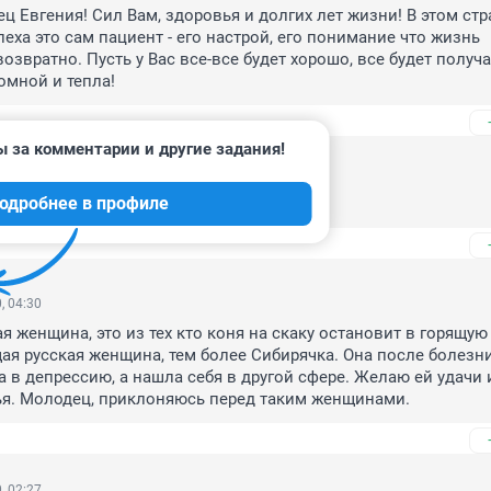
ц Евгения! Сил Вам, здоровья и долгих лет жизни! В этом стр
еха это сам пациент - его настрой, его понимание что жизнь 
звратно. Пусть у Вас все-все будет хорошо, все будет получат
омной и тепла!
ы за комментарии и другие задания!
, 23:19
одробнее в профиле
а! Здоровья и счастья Вам!
, 04:30
я женщина, это из тех кто коня на скаку остановит в горящую 
ая русская женщина, тем более Сибирячка. Она после болезни
а в депрессию, а нашла себя в другой сфере. Желаю ей удачи и
ья. Молодец, приклоняюсь перед таким женщинами.
, 02:27