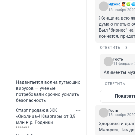
Иджис
18 ноября 2020
Женщина всю жиз
думаю плетью об
Был "бизнес" на
кончатся, придет
ОТВЕТИТЬ
3
Гость
11 февраля 
Алименты муж 
Надвигается волна пугающих
ОТВЕТИТЬ
вирусов — ученые
потребовали срочно усилить
Показат
безопасность
Старт продаж в ЖК
Гость
18 ноября 2020
«Околица»! Квартиры от 3,9
млн ₽ р. Родники
Здоровья и долг
Молодец! Так де