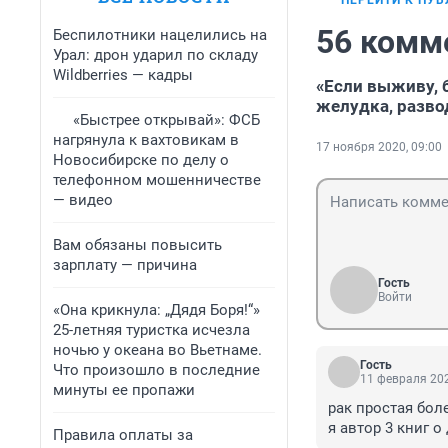
ПЕРЕЙТИ К ПУ
56 комм
Беспилотники нацелились на
Урал: дрон ударил по складу
Wildberries — кадры
«Если выживу, 
желудка, развод
«Быстрее открывай»: ФСБ
нагрянула к вахтовикам в
17 ноября 2020, 09:00
Новосибирске по делу о
телефонном мошенничестве
— видео
Вам обязаны повысить
зарплату — причина
Гость
Войти
«Она крикнула: „Дядя Боря!“»
25-летняя туристка исчезла
ночью у океана во Вьетнаме.
Гость
Что произошло в последние
11 февраля 202
минуты ее пропажи
рак простая бол
я автор 3 книг 
Правила оплаты за