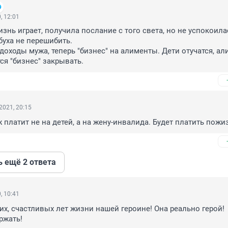
, 12:01
нь играет, получила послание с того света, но не успокоилас
уха не перешибить.

 доходы мужа, теперь "бизнес" на алименты. Дети отучатся, ал
ся "бизнес" закрывать.
2021, 20:15
платит не на детей, а на жену-инвалида. Будет платить пожи
ь ещё 2 ответа
, 10:41
их, счастливых лет жизни нашей героине! Она реально герой! 
ржать!