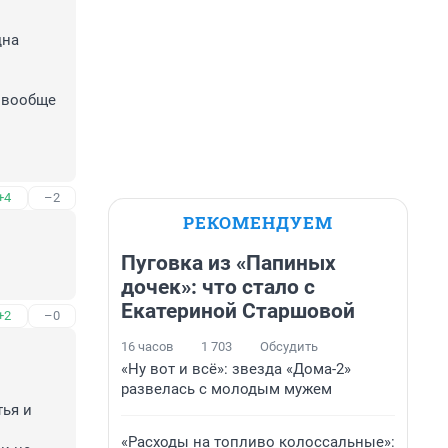
на 
 вообще 
+4
–2
РЕКОМЕНДУЕМ
Пуговка из «Папиных
дочек»: что стало с
Екатериной Старшовой
+2
–0
16 часов
1 703
Обсудить
«Ну вот и всё»: звезда «Дома-2»
развелась с молодым мужем
ья и 
«Расходы на топливо колоссальные»: