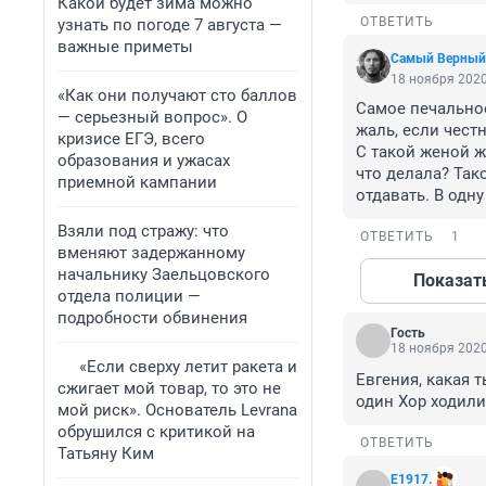
Какой будет зима можно
ОТВЕТИТЬ
узнать по погоде 7 августа —
важные приметы
Самый Верный
18 ноября 2020
«Как они получают сто баллов
Самое печальное
— серьезный вопрос». О
жаль, если честн
кризисе ЕГЭ, всего
С такой женой жи
образования и ужасах
что делала? Тако
приемной кампании
отдавать. В одн
Взяли под стражу: что
ОТВЕТИТЬ
1
вменяют задержанному
начальнику Заельцовского
Показат
отдела полиции —
подробности обвинения
Гость
18 ноября 2020
«Если сверху летит ракета и
Евгения, какая т
сжигает мой товар, то это не
один Хор ходили
мой риск». Основатель Levrana
обрушился с критикой на
ОТВЕТИТЬ
Татьяну Ким
E1917.