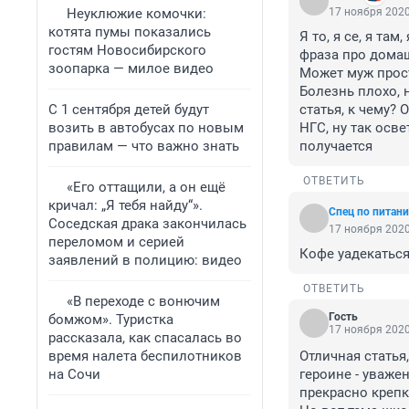
Неуклюжие комочки:
17 ноября 2020
котята пумы показались
Я то, я се, я та
гостям Новосибирского
фраза про домашн
зоопарка — милое видео
Может муж прост
Болезнь плохо, 
С 1 сентября детей будут
статья, к чему?
возить в автобусах по новым
НГС, ну так осв
правилам — что важно знать
получается
ОТВЕТИТЬ
«Его оттащили, а он ещё
кричал: „Я тебя найду“».
Спец по питан
Соседская драка закончилась
17 ноября 2020
переломом и серией
Кофе уадекаться
заявлений в полицию: видео
ОТВЕТИТЬ
«В переходе с вонючим
Гость
бомжом». Туристка
17 ноября 2020
рассказала, как спасалась во
время налета беспилотников
Отличная статья, 
на Сочи
героине - уважен
прекрасно крепко