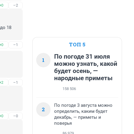
+0
–2
до 18 
ТОП 5
+0
–1
По погоде 31 июля
1
можно узнать, какой
будет осень, —
народные приметы
+2
–1
158 506
По погоде 3 августа можно
2
определить, каким будет
+0
–0
декабрь, — приметы и
поверья
86 979