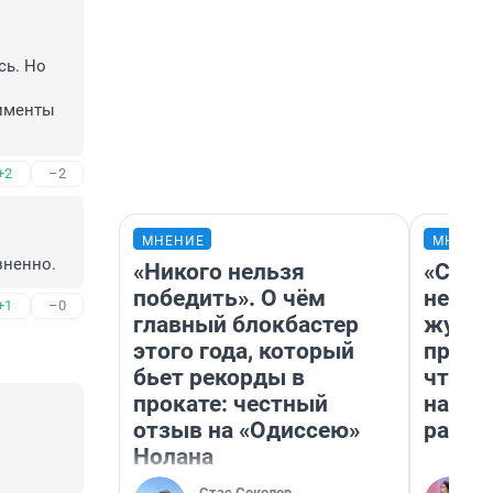
ь. Но 
именты 
+2
–2
МНЕНИЕ
МНЕНИ
зненно.
«Никого нельзя
«Сним
победить». О чём
немед
+1
–0
главный блокбастер
журна
этого года, который
пришл
бьет рекорды в
чтобы
прокате: честный
на чт
отзыв на «Одиссею»
ради 
Нолана
Стас Соколов