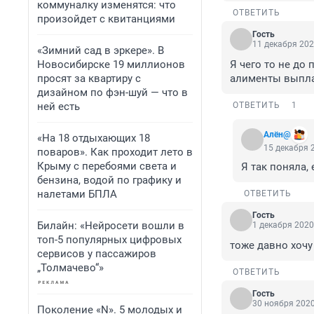
коммуналку изменятся: что
ОТВЕТИТЬ
произойдет с квитанциями
Гость
11 декабря 202
«Зимний сад в эркере». В
Новосибирске 19 миллионов
Я чего то не до 
просят за квартиру с
алименты выпл
дизайном по фэн-шуй — что в
ней есть
ОТВЕТИТЬ
1
Алён@
«На 18 отдыхающих 18
15 декабря 2
поваров». Как проходит лето в
Крыму с перебоями света и
Я так поняла, 
бензина, водой по графику и
налетами БПЛА
ОТВЕТИТЬ
Гость
Билайн: «Нейросети вошли в
1 декабря 2020
топ-5 популярных цифровых
тоже давно хочу
сервисов у пассажиров
„Толмачево“»
ОТВЕТИТЬ
Гость
30 ноября 2020
Поколение «N». 5 молодых и