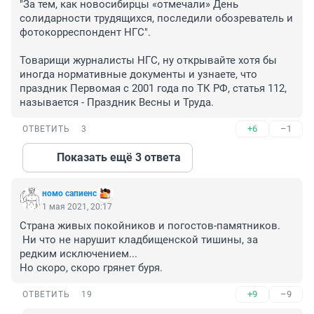
"За тем, как новосибирцы «отмечали» День 
солидарности трудящихся, последили обозреватель и 
фотокорреспондент НГС".

Товарищи журналисты НГС, ну открывайте хотя бы 
иногда нормативные документы и узнаете, что 
праздник Первомая c 2001 года по ТК РФ, статья 112, 
называется - Праздник Весны и Труда.
+6
–1
ОТВЕТИТЬ
3
Показать ещё 3 ответа
номо сапиенс
1 мая 2021, 20:17
Страна живых покойников и погостов-памятников.

 Ни что не нарушит кладбищенской тишины, за 
редким исключением...

Но скоро, скоро грянет буря.
+9
–9
ОТВЕТИТЬ
19