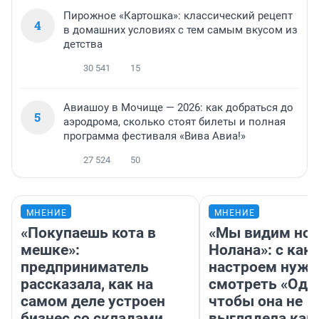
Пирожное «Картошка»: классический рецепт
4
в домашних условиях с тем самым вкусом из
детства
30 541
15
Авиашоу в Мочище — 2026: как добраться до
5
аэродрома, сколько стоят билеты и полная
программа фестиваля «Вива Авиа!»
27 524
50
МНЕНИЕ
МНЕНИЕ
«Покупаешь кота в
«Мы видим нов
мешке»:
Нолана»: с как
предприниматель
настроем нужн
рассказала, как на
смотреть «Оди
самом деле устроен
чтобы она не
бизнес со складами
выглядела как