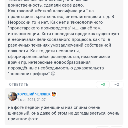
воинственность, сделали своё дело.

Как таковой жёсткой классификации " на 
пролетариат, крестьянство, интеллигенцию и т. д. В 
Неороссии то и нет. Как нет и технологичного 
"пролетарского производства" и....как её там, 
интеллигенции. Хотя последняя вроде как существует 
в неоначалах Великославного процесса, как то: в 
различных течениях умозаключений собственной 
важности. Как то; дети неоэллиты, 
сформировавшийся роспедсостав, незаменимые 
врачи пр. интересные новообразования 
порождённые необходимостью доказательств 
"последних реформ" 🙂
+0
–2
ОТВЕТИТЬ
ХОРОШИЙ ЧЕЛОВЕК
1 мая 2021, 21:07
на фоте первой у женщины низ спины очень 
шикарный, она даже об этом не догадываеться, очень 
приятное фото