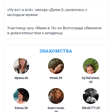
«Ну вот и всё»: звезда «Дома-2» развелась с
молодым мужем
Участницу шоу «Мама в 16» из Волгограда обвинили
в домогательствах к младенцу
ЗНАКОМСТВА
Ирина
,
46
Юлия
,
50
ХуЛиГаНкА
,
43
Елена
,
38
Анастасия
,
Mirak777
,
25
29