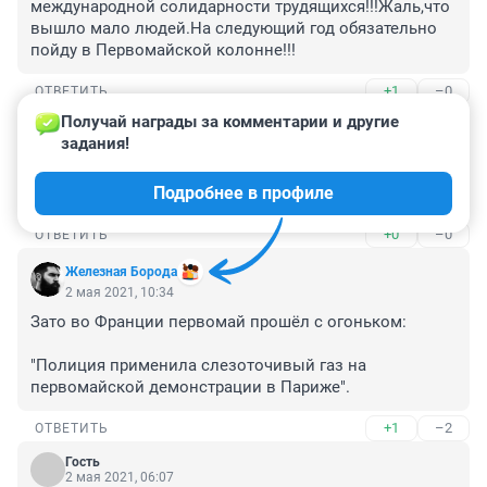
международной солидарности трудящихся!!!Жаль,что 
вышло мало людей.На следующий год обязательно 
пойду в Первомайской колонне!!!
+1
–0
ОТВЕТИТЬ
Получай награды за комментарии и другие 
Гость
2 мая 2021, 21:10
задания!
Не разогнали? А они поди требовали свободы, вот 
Подробнее в профиле
облом. Чего хотят?
+0
–0
ОТВЕТИТЬ
Железная Борода
2 мая 2021, 10:34
Зато во Франции первомай прошёл с огоньком:

"Полиция применила слезоточивый газ на 
первомайской демонстрации в Париже".
+1
–2
ОТВЕТИТЬ
Гость
2 мая 2021, 06:07