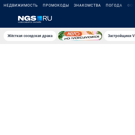
НЕДВИЖИМОСТЬ
ПРОМОКОДЫ
ЗНАКОМСТВА
ПОГОДА
ФО
Жёсткая соседская драка
Застройщики V