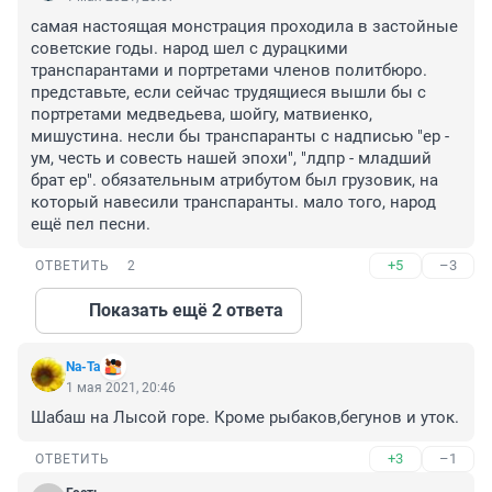
самая настоящая монстрация проходила в застойные 
советские годы. народ шел с дурацкими 
транспарантами и портретами членов политбюро. 
представьте, если сейчас трудящиеся вышли бы с 
портретами медведьева, шойгу, матвиенко, 
мишустина. несли бы транспаранты с надписью "ер - 
ум, честь и совесть нашей эпохи", "лдпр - младший 
брат ер". обязательным атрибутом был грузовик, на 
который навесили транспаранты. мало того, народ 
ещё пел песни.
+5
–3
ОТВЕТИТЬ
2
Показать ещё 2 ответа
Na-Ta
1 мая 2021, 20:46
Шабаш на Лысой горе. Кроме рыбаков,бегунов и уток.
+3
–1
ОТВЕТИТЬ