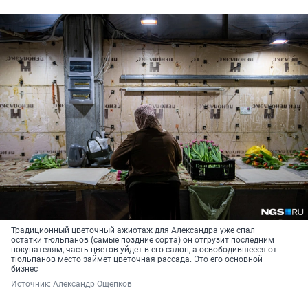
Традиционный цветочный ажиотаж для Александра уже спал —
остатки тюльпанов (самые поздние сорта) он отгрузит последним
покупателям, часть цветов уйдет в его салон, а освободившееся от
тюльпанов место займет цветочная рассада. Это его основной
бизнес
Источник: 
Александр Ощепков