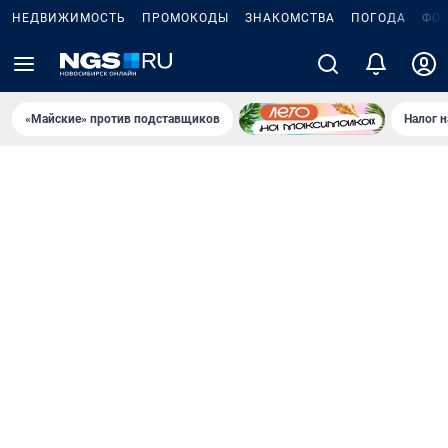
НЕДВИЖИМОСТЬ
ПРОМОКОДЫ
ЗНАКОМСТВА
ПОГОДА
ФО
«Майские» против подставщиков
Налог 