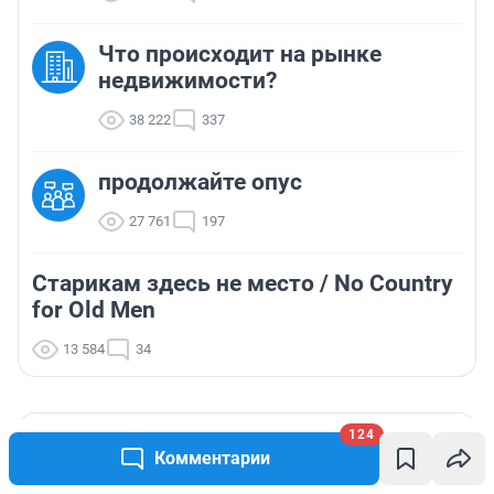
Что происходит на рынке
недвижимости?
38 222
337
продолжайте опус
27 761
197
Старикам здесь не место / No Country
for Old Men
13 584
34
ТОП 5
124
Комментарии
По погоде 31 июля можно